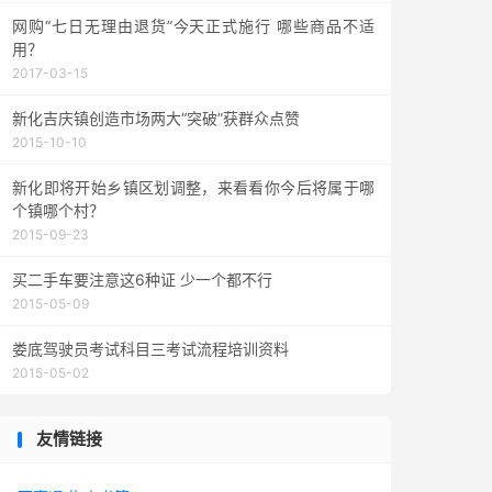
网购“七日无理由退货”今天正式施行 哪些商品不适
用？
2017-03-15
新化吉庆镇创造市场两大“突破”获群众点赞
2015-10-10
新化即将开始乡镇区划调整，来看看你今后将属于哪
个镇哪个村？
2015-09-23
买二手车要注意这6种证 少一个都不行
2015-05-09
娄底驾驶员考试科目三考试流程培训资料
2015-05-02
友情链接