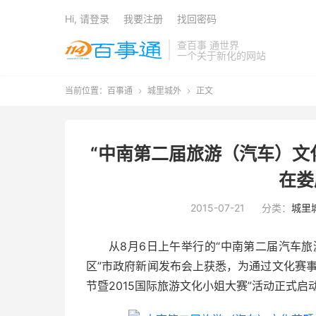
Hi, 请登录
我要注册
找回密码
查百事 通世界
一个关于新化的网站
当前位置：
百事通
城里城外
正文


“中南第二届旅游（汽车）文化
在娄
2015-07-21
分类：
城里
从8月6日上午举行的“中南第二届汽车旅
区”市政府新闻发布会上获悉，为通过文化赛
节暨2015国际旅游文化小姐大赛”活动正式启