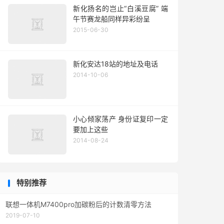
新化扬名的岂止“白溪豆腐” 端
午节赛龙船同样异彩纷呈
2015-06-30
新化安达18站的地址及电话
2014-10-06
小心倾家荡产 身份证复印一定
要加上这些
2014-08-24
特别推荐
联想一体机M7400pro加碳粉后的计数清零方法
2019-07-10