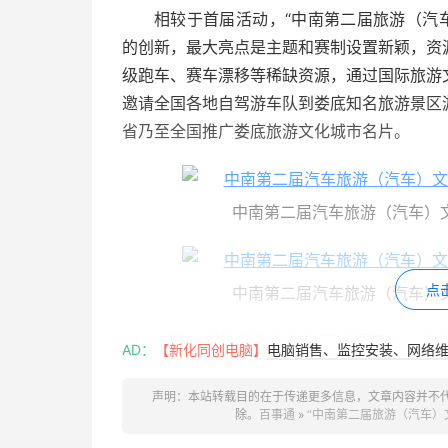
相较于首届活动，“中南第二届旅游（汽车
的创新，最大亮点是主题和赛制设置新颖，资
级跑车、赛车漂移等稀缺资源，通过国际旅游
邀请全国各地自驾游车队到娄底知名旅游景区
省乃至全国推广娄底旅游文化城市名片。
中南第二届汽车旅游（汽车）文
点
中南第二届汽车旅游（汽车）文
被称为世界级旅游文化三大赛事之一的“
AD：
【新化同创电脑】
电脑销售、监控安装、网络维护
发”。在“互联网+模式”席卷全国的时代背景
乐传媒重磅引进了此次比赛。今年的比赛在全
声明：本站转载目的在于传递更多信息，文章内容并不
除。
百事通
»
“中南第二届旅游（汽车）
行冠亚季军的角逐。“2015国际旅游文化小