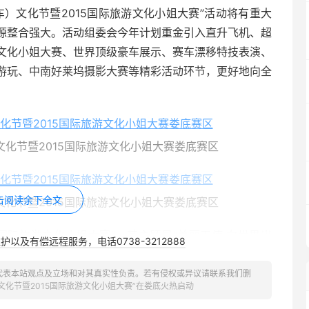
）文化节暨2015国际旅游文化小姐大赛”活动将有重大
源整合强大。活动组委会今年计划重金引入直升飞机、超
文化小姐大赛、世界顶级豪车展示、赛车漂移特技表演、
游玩、中南好莱坞摄影大赛等精彩活动环节，更好地向全
化节暨2015国际旅游文化小姐大赛娄底赛区
击阅读余下全文
化节暨2015国际旅游文化小姐大赛娄底赛区
国际旅游文化小姐大赛”，其主题是“美丽天使·向世界出
以及有偿远程服务，电话0738-3212888
下，为实现中国自媒体资源和选美赛事产业的结合，金钟娱
国23个省市设分赛区，各赛区将选出前3名进入总决赛进
代表本站观点及立场和对其真实性负责。若有侵权或异议请联系我们删
文化节暨2015国际旅游文化小姐大赛”在娄底火热启动
姐大赛”娄底赛区火热启动，比赛时间将持续至10月下旬。