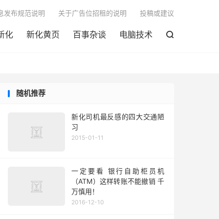

息发布规范说明
关于广告位招租的说明
投稿或建议
新化
新化黄页
百事杂谈
电脑技术

随机推荐
新化司机最反感的四大交通陋
习
2015-01-11
一定要看 银行自助柜员机
（ATM）这样转账不能撤销 千
万慎用！
2016-12-10