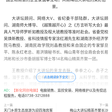
景。
大讲坛顾问、网络大V、省纪委干部陆群，大讲坛顾
问、湖南师大博导、《越策越开心》之《方言听写大会》最
具人气导师罗昕如教授及程大琥教授等准时赴会。省委党校
吴焕新教授、省科技情报专家涂红湘先生和湖南涉外经济学
院马教授、湖南民政学院刘晶教授和来自国企的专家邹旦
平、陈永红老总、易洪锦秘书长、梅山青年创业商会会长易
鸿彬和长沙市委胡振军博士等14名梅山精英齐聚一团。
王教授介绍了大讲坛的来龙去脉，拳拳之心，赤子之
情，溢于言表。各位梅山精英依次发言，从科学性、前瞻
点击阅读余下全文
性、系统性、可操作性等多方面，表达了自己的意见和期
AD：
【新化同创电脑】
电脑销售、监控安装、网络维护以及有偿远
望，纷纷表示，愿尽自己所能，为挖掘、弘扬、创新梅山文
程服务，电话0738-3212888
化，振兴梅山经济作出应有的贡献。
上一篇
下一篇
在热烈而有序的氛围中，大家了解了概况，提出了问
天门乡原生态旅游为迎四海宾客
梅山大讲坛精英齐聚长沙