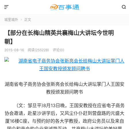


城里城外
正文

【部分在长梅山精英共襄梅山大讲坛今世明
朝】
2015-08-16
阅读(255228)
评论(0)
湖南省电子商务协会张新亮会长给梅山大讲坛掌门人王国安
教授颁发顾问聘书
（文：邹旦平)8月13日晚，王国安教授在应省电子商务
协会邀请，赴星沙讲学后，又风尘仆仆赶到营盘路的元盛大
厦16楼C座，与预约好的各大学教授，政府公务员以及来自
国企和商会的企业家诚挚互动，共商梅山大讲坛的美好愿