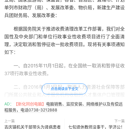
单列市财政厅（局）、发展改革委、物价局，新建生产建设
兵团财务局、发展改革委：
根据国务院关于推进收费清理改革工作部署，我们对全
国性及中央部门和单位行政事业性收费项目进行了全面清
理，决定取消和暂停征收一批收费项目。现将有关事项通知
如下：
一、自2015年11月1日起，在全国统一取消和暂停征收
37项行政事业性收费。
二、自2016年1月1日起，取消人力资源社会保障等部
点击阅读余下全文
门所属公共就业和人才服务机构收取的人才集体户口管理服
务费（包括经营服务性质的收费）。
AD：
【新化同创电脑】
电脑销售、监控安装、网络维护以及有偿远
程服务，电话0738-3212888
三、取消和暂停征收上述收费后，有关部门及所属事业
上一篇
下一篇
单位依法履行管理职能所需经费，由同级财政预算予以统筹
吉庆镇机关干部带头为肾病患者
七旬退休教师没事干，学济公！