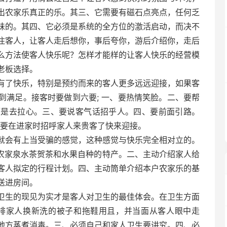
出农家乐真正的乐。其三、它需要有磁石点亮点，任何乏
味的。其四、它必须是系统的全方位的激活启动，而决不
住客人，让客人走后想你，事后夸你，游后介绍你，走后
么方法使客人快乐呢？怎样才能样的让客人快乐的经营模
老板选择。
有了快乐，特别是预约而来的客人更多远远迎接，如果客
到满足。接客时要做到六要; 一、要热情笑脸。二、要帮
而是去拉心。三、要说客气话招乎人。四、要前面引路。
、要在进家时招呼家人来贵客了快来迎接。
就会有上当受骗的感觉，这种感觉与快乐完全相对立的。
是农家泉水茶贺茶和水果自种的特产。二、主动介绍家人给
客人拟定的行程计划。四、主动筒单介绍本户农家乐的基
送进房间。
卫生的现见为实才是客人对卫生的最佳体会。在卫生方面
安排家人换新洗的被子和拖鞋用且，并当面从客人眼中走
地方蒸煮消毒。三、必须自己和家人卫生要讲究。四、必