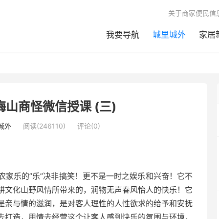
关于商家便民信
我要导航
城里城外
家居
梅山商怪微信授课 (三)
城外
阅读(246110)
评论(0)
农家乐的”乐”决非搞笑！更不是一时之娱乐和兴奋！它不
耕文化山野风情所带来的，润物无声春风怡人的快乐！它
是亲与情的滋润，是对客人理性的人性欲求的给予和安抚
去打造，用情去经营这个让客人感到快乐的氛围与环境，