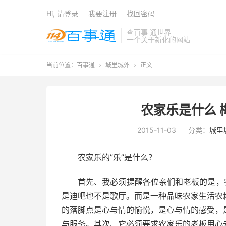
Hi, 请登录
我要注册
找回密码
查百事 通世界
一个关于新化的网站
当前位置：
百事通
城里城外
正文


农家乐是什么 
2015-11-03
分类：
城里
农家乐的”乐”是什么？
首先、我必须提醒各位亲们和老板的是，
是迪吧也不是歌厅。而是一种品味农家生活农
的落脚点是心与情的愉悦，是心与情的感受，
与服务。其次、它必须要求农家乐的老板用心