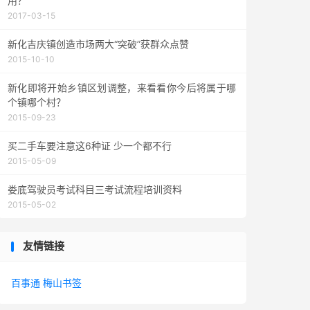
用？
2017-03-15
新化吉庆镇创造市场两大“突破”获群众点赞
2015-10-10
新化即将开始乡镇区划调整，来看看你今后将属于哪
个镇哪个村？
2015-09-23
买二手车要注意这6种证 少一个都不行
2015-05-09
娄底驾驶员考试科目三考试流程培训资料
2015-05-02
友情链接
百事通
梅山书签