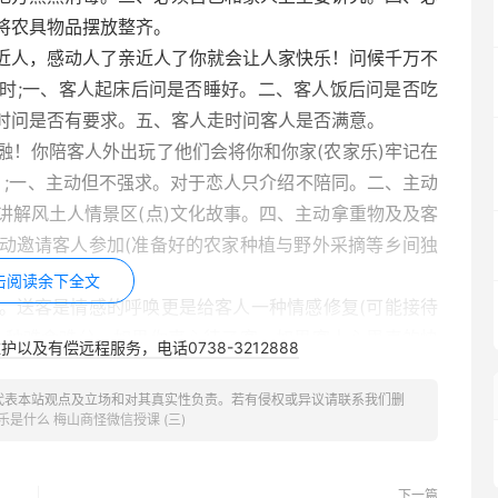
将农具物品摆放整齐。
近人，感动人了亲近人了你就会让人家快乐！问候千万不
时;一、客人起床后问是否睡好。二、客人饭后问是否吃
时问是否有要求。五、客人走时问客人是否满意。
融！你陪客人外出玩了他们会将你和你家(农家乐)牢记在
 ;一、主动但不强求。对于恋人只介绍不陪同。二、主动
讲解风土人情景区(点)文化故事。四、主动拿重物及及客
动邀请客人参加(准备好的农家种植与野外采摘等乡间独
击阅读余下全文
。送客是情感的呼唤更是给客人一种情感修复(可能接待
一种难舍难分，如果你真心待了客，如果客人心里真的快
以及有偿远程服务，电话0738-3212888
待好了送好了客人就是你的宣讲机。送客人要做到如下作
、为客人在门前留影并与之合影，并做好珍藏留念请求多提
代表本站观点及立场和对其真实性负责。若有侵权或异议请联系我们删
乐是什么 梅山商怪微信授课 (三)
会更好些。三、为客人准备好自已的名片并递上，尽力不强
拿行李且不益走在前面行。五、为帮客人放行李车关车门
动后不易太高兴有难舍感并向客人挥手致意！车走后面向
下一篇