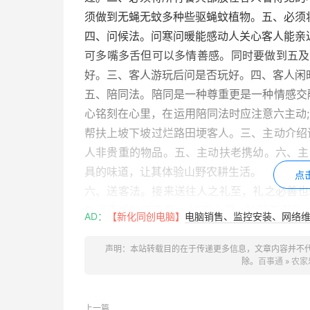
须做到无蝇无蚊多种些驱蝇蚊植物。五、必须
四、问候法。问寒问暖能感动人关心客人能亲
可多嘴多舌但可以多情善感。同时要做到五及
好。三、客人游玩后问是否玩好。四、客人闲
五、陪同法。陪同是一种尊重更是一种情感交
心铭刻在心里，在运用陪同法时应注意六主动;
帮扶上坡下坡过烂路田埂客人。三、主动介绍
人非贵重的物品。五、主动扶老携幼。六、主
具的味道，让其体验山野农耕生活。
点
六、送客法。接来送往人之礼至，礼之必善也
失误造成的不满意)。送客人是一种留恋更是
AD：
【新化同创电脑】
电脑销售、监控安装、网络维护
乐了，在你与客人之间就会有这种感觉。招
为; 一、为客人每人准备一份农家小礼。二
声明：本站转载目的在于传递更多信息，文章内容并不
除。
百事通
»
农家
意见，多说声”招待不周对不起”！下次来我
求留下客人的联系方式加入微信。四、为客人
前一一打招呼握手后立于车边注视客人，客车
上一篇