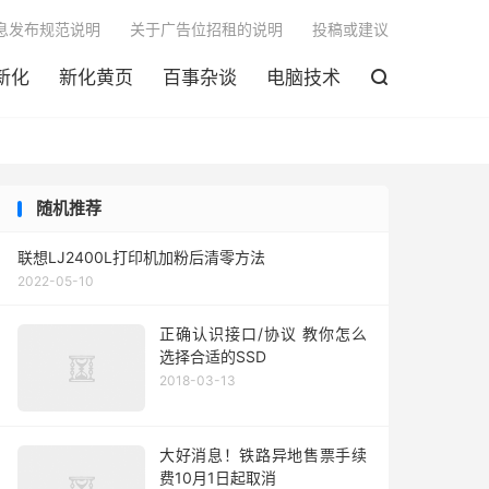

息发布规范说明
关于广告位招租的说明
投稿或建议
新化
新化黄页
百事杂谈
电脑技术

随机推荐
联想LJ2400L打印机加粉后清零方法
2022-05-10
正确认识接口/协议 教你怎么
选择合适的SSD
2018-03-13
大好消息！铁路异地售票手续
费10月1日起取消