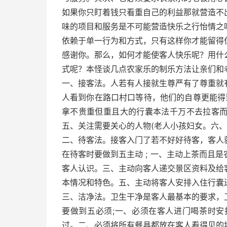
如果你只盯着钱只看重自己的利益那就营造不
味的项目和服务是不可能营造快乐之行怡情之
依赖于单一行为和方式，只有这样你才能留得
感谢你。那么，如何才能使客人快乐呢？用什
式呢？本怪谈几点农家乐的制乐方法让亲们和
一、接客法。人若有人接就生尊严有了尊重就
人看到你在路口村口等待，他们的自尊更能得
拿不贵重但重且大的行囊本法千万不去拉客
五、关注需要关心的人物(老人小孩妇女。六
二、待客法。接客入门了若不好好待客，客人
在待客时要做到五主动 ; 一、主动上茶而且
客人认识。三、主动向客人递交景区资料及给
本情况和特色。五、主动将客人安排入住行囊
三、洁净法。卫生干净是客人最基本的要求，
要做到五必须;一、必须在客人进门喝茶时
过。二、必须将所有餐具都放在客人看得见的