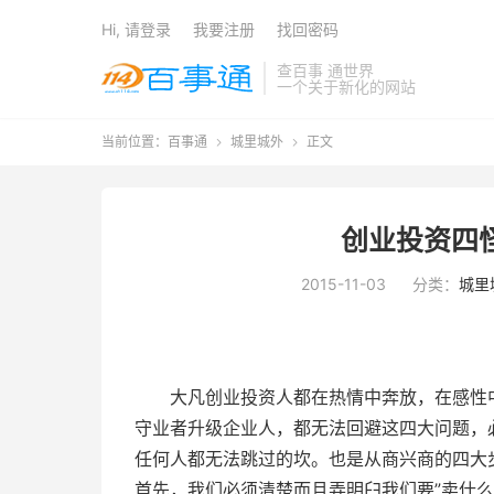
Hi, 请登录
我要注册
找回密码
查百事 通世界
一个关于新化的网站
当前位置：
百事通
城里城外
正文


创业投资四怪
2015-11-03
分类：
城里
大凡创业投资人都在热情中奔放，在感性
守业者升级企业人，都无法回避这四大问题，
任何人都无法跳过的坎。也是从商兴商的四大
首先，我们必须清楚而且弄明臼我们要”卖什么