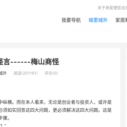
关于商家便民信
我要导航
城里城外
家居
言------梅山商怪
城外
阅读(201161)
评论(0)
中纵横。而在本人看来，无论是创业者与投资人，或许是
必须如实回答这四大问题，更必须解决这四大问题。这是
步骤。
？”