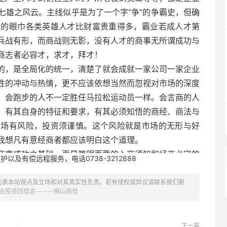
七雄之风云。主线似乎是为了一个字”争”的争霸史，但确
者的眼巾各类英雄人才比财富贵重得多，霸业若成人才第
兵战有形，而商战则无影，没有人才的商事无所谓成功与
商志者必容才，求才，拜才！
的，是全局化的统一，清楚了就会成就一家公司一家企业
性的冲动与热情，更不应该依想当然而忽视对市场的深度
，会跑步的人不一定胜任马拉松运动员一样。会言商的人
，有其自身的特征和要求，有其必须知悟的商经、商法与
市场有风险，投资须谨慎。这个风险就是市场的无形与好
我想凡有意经商者都应该明白这个道理。
商事成功之基础，更是简明而要的入商须知和经商必守的
以及有偿远程服务，电话0738-3212888
雅了，所谓怪本无道骨仙风，更无大家名师风范。只能是
。
代表本站观点及立场和对其真实性负责。若有侵权或异议请联系我们删
业投资四怪言------梅山商怪
下一篇