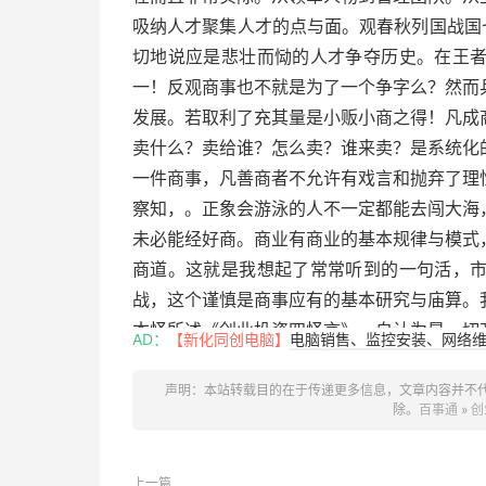
吸纳人才聚集人才的点与面。观春秋列国战国
切地说应是悲壮而恸的人才争夺历史。在王
一！反观商事也不就是为了一个争字么？然而
发展。若取利了充其量是小贩小商之得！凡成
卖什么？卖给谁？怎么卖？谁来卖？是系统化
一件商事，凡善商者不允许有戏言和抛弃了理
察知，。正象会游泳的人不一定都能去闯大海
未必能经好商。商业有商业的基本规律与模式
商道。这就是我想起了常常听到的一句活，
战，这个谨慎是商事应有的基本研究与庙算。
本怪所述《创业投资四怪言》。自认为是一切
AD：
【新化同创电脑】
电脑销售、监控安装、网络维护
准则。自戏为怪，怪言自然也怪了，也不入大
信者有不信无而已，故怪之四言仅供参考感悟
声明：本站转载目的在于传递更多信息，文章内容并不
除。
百事通
»
创
潘建国
2015年10月26日
上一篇