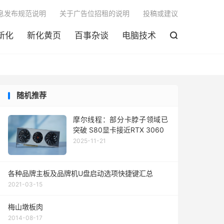

息发布规范说明
关于广告位招租的说明
投稿或建议
新化
新化黄页
百事杂谈
电脑技术

随机推荐
摩尔线程：部分卡脖子领域已
突破 S80显卡接近RTX 3060
2025-11-21
各种品牌主板及品牌机U盘启动选项快捷键汇总
2021-03-15
梅山墩板肉
2014-08-17