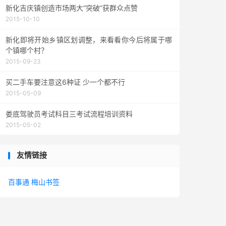
新化吉庆镇创造市场两大“突破”获群众点赞
2015-10-10
新化即将开始乡镇区划调整，来看看你今后将属于哪
个镇哪个村？
2015-09-23
买二手车要注意这6种证 少一个都不行
2015-05-09
娄底驾驶员考试科目三考试流程培训资料
2015-05-02
友情链接
百事通
梅山书签