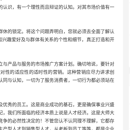
的认识，有一个理性而且辩证的认知。对其市场价值有一
群休的锁定。将这个问题弄明白，您就必须去全面了解认
息和兴趣爱好及与群体有关系的个性和细节，真正打造和开
立与产品与服务的市场推广方案计划。确切地说，要针对
针对性的适应性的适时性的营销。这种营销应尽力讲求创
认同与认知，一切为了服务消费者，一切行为都必须站在
及优秀的员工。这是商业成功的基石，更是确保事业兴盛
纪，我们所面临的经济本质上说是人才经济。这是大师大
竞争的必然性决定的！不管您认不认同理不理解，它都存
生产型人才到销售型人才，从老板到员工等等，都是企业