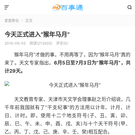


家居新化
正文

今天正式进入“猴年马月”
2016-06-05
阅读(213635)
评论(0)
猴年马月”才做的事，不用再等了，因为“猴年马月”真的
来了。天文专家指出，
6月5日至7月3日为“猴年马月”，共
计29天。
天文教育专家、天津市天文学会理事赵之珩介绍说，几
千年前我国就有了“干支纪事”的方法用以计年、计月、计
日、计时。即，使用十二个地支符号(子、丑、寅、卯、
辰、巳、午、未、申、酉、戌、亥)与十个天干符号(甲、
乙、丙、丁、戊、己、庚、辛、壬、癸)相互配合。