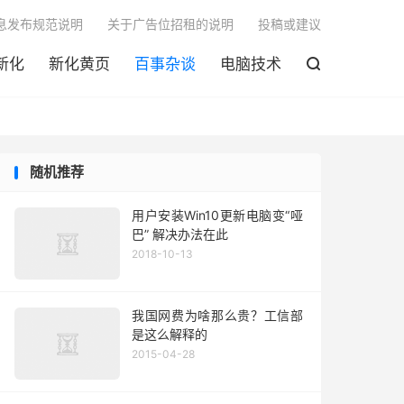

息发布规范说明
关于广告位招租的说明
投稿或建议
新化
新化黄页
百事杂谈
电脑技术

随机推荐
用户安装Win10更新电脑变“哑
巴” 解决办法在此
2018-10-13
我国网费为啥那么贵？工信部
是这么解释的
2015-04-28