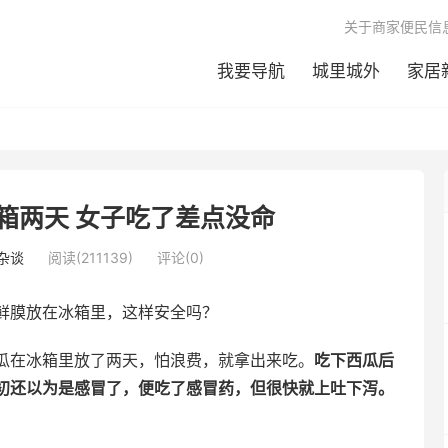
关于商家便民信
我要导航
城里城外
家居
箱两天 女子吃了差点没命
杂谈
阅读(211139)
评论(0)
鲜膜放在冰箱里，这样安全吗？
瓜在冰箱里放了两天，怕浪费，就拿出来吃。
吃下西瓜后
初还以为是感冒了，便吃了感冒药，但很快就上吐下泻。