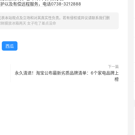
以及有偿远程服务，电话0738-3212888
代表本站观点及立场和对其真实性负责。若有侵权或异议请联系我们删
保鲜膜放冰箱两天 女子吃了差点没命
西瓜
下一篇
永久清退！淘宝公布最新劣质品牌清单：6个家电品牌上
榜