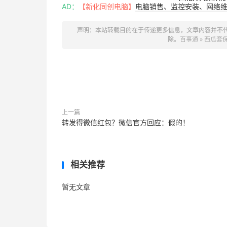
AD：
【新化同创电脑】
电脑销售、监控安装、网络维护
声明：本站转载目的在于传递更多信息，文章内容并不
除。
百事通
»
西瓜套
上一篇
转发得微信红包？微信官方回应：假的！
相关推荐
暂无文章