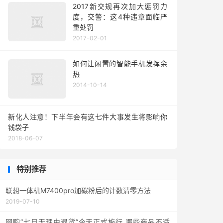
2017新交规再次加大惩罚力
度，交警：这4种违章面临严
重处罚
2017-02-01
如何让闲置的智能手机发挥余
热
2014-10-14
新化人注意！下半年会有这七件大事发生将影响你
钱袋子
2018-06-07
特别推荐
联想一体机M7400pro加碳粉后的计数清零方法
2019-07-10
网购“七日无理由退货”今天正式施行 哪些商品不适