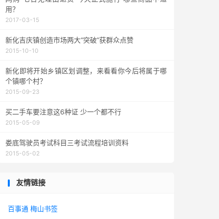
用？
2017-03-15
新化吉庆镇创造市场两大“突破”获群众点赞
2015-10-10
新化即将开始乡镇区划调整，来看看你今后将属于哪
个镇哪个村？
2015-09-23
买二手车要注意这6种证 少一个都不行
2015-05-09
娄底驾驶员考试科目三考试流程培训资料
2015-05-02
友情链接
百事通
梅山书签