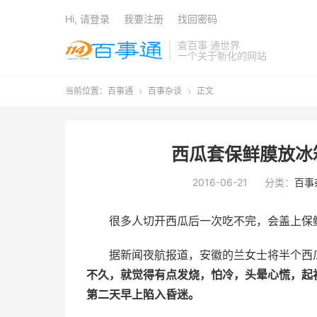
Hi, 请登录
我要注册
找回密码
查百事 通世界
一个关于新化的网站
当前位置：
百事通
百事杂谈
正文


西瓜套保鲜膜放冰
2016-06-21
分类：
百事
很多人切开西瓜后一次吃不完，会盖上保
据新闻夜航报道，安徽的兰女士将半个西
不久，就觉得有点发烧，怕冷，头晕心慌，起
第二天早上陷入昏迷。