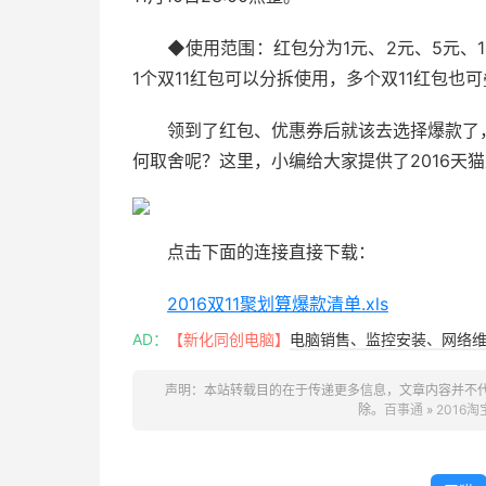
◆使用范围：红包分为1元、2元、5元、1
1个双11红包可以分拆使用，多个双11红包也
领到了红包、优惠券后就该去选择爆款了
何取舍呢？这里，小编给大家提供了2016天
点击下面的连接直接下载：
2016双11聚划算爆款清单.xls
AD：
【新化同创电脑】
电脑销售、监控安装、网络维护
2016双11淘宝爆款清单.xls
声明：本站转载目的在于传递更多信息，文章内容并不
这两份清单以表格的形式清晰的罗列了2
除。
百事通
»
2016
大家就可以在双11来临前，把自己喜欢的商品