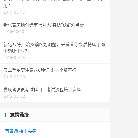
用？
2017-03-15
新化吉庆镇创造市场两大“突破”获群众点赞
2015-10-10
新化即将开始乡镇区划调整，来看看你今后将属于哪
个镇哪个村？
2015-09-23
买二手车要注意这6种证 少一个都不行
2015-05-09
娄底驾驶员考试科目三考试流程培训资料
2015-05-02
友情链接
百事通
梅山书签