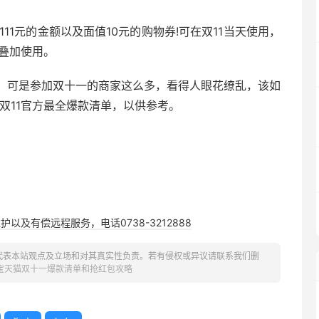
111元的金额以及面值10元的购物券!可在双11当天使用，
可叠加使用。
，可是参加双十一的商家这么多，看得人眼花缭乱，该如
猫双11官方最全爆款清单，以供参考。
以及有偿远程服务，电话0738-3212888
代表本站观点及立场和对其真实性负责。若有侵权或异议请联系我们删
016年双十一所有报名参加活动的商品，有了这份清单，
淘宝天猫双十一爆款清单和抢红包攻略
提前加到购物车。