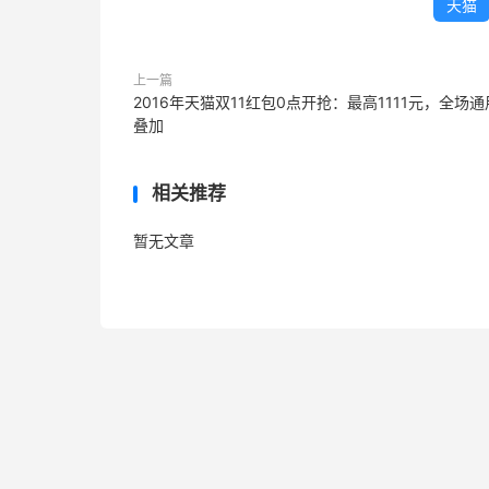
最后，新化百事通提醒：双十一有爆款，
天猫
上一篇
2016年天猫双11红包0点开抢：最高1111元，全场
叠加
相关推荐
暂无文章