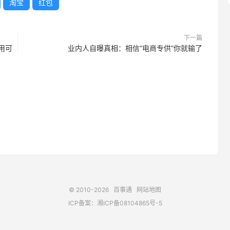
剁手须谨慎！！
淘宝
红包
下一篇
通用可
业内人自曝真相：相信“电商专供”你就输了
© 2010-2026
百事通
网站地图
ICP备案：
湘ICP备08104865号-5