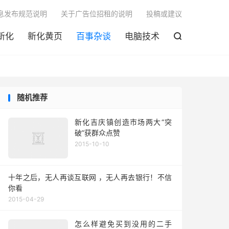

息发布规范说明
关于广告位招租的说明
投稿或建议
新化
新化黄页
百事杂谈
电脑技术

随机推荐
新化吉庆镇创造市场两大“突
破”获群众点赞
2015-10-10
十年之后，无人再谈互联网 ，无人再去银行！不信
你看
2015-04-29
怎么样避免买到没用的二手