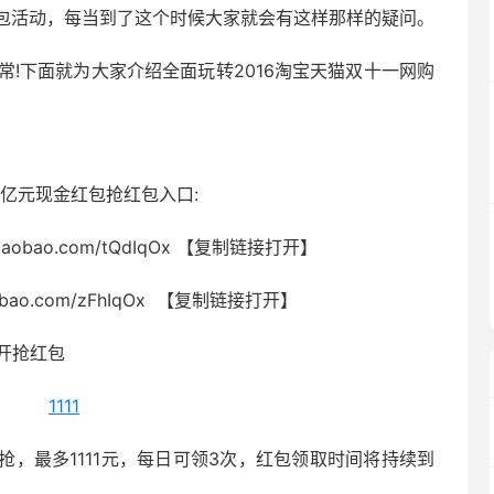
包活动，每当到了这个时候大家就会有这样那样的疑问。
常!下面就为大家介绍全面玩转2016淘宝天猫双十一网购
一亿元现金红包抢红包入口:
.taobao.com/tQdIqOx 【复制链接打开】
aobao.com/zFhIqOx 【复制链接打开】
开抢红包
时开抢，最多1111元，每日可领3次，红包领取时间将持续到