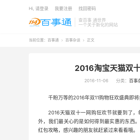
Hi, 请登录
我要注册
找回密码
查百事 通世界
一个关于新化的网站
当前位置：
百事通
百事杂谈
正文


2016淘宝天猫双
2016-11-06
分类：
百事
千盼万等的2016年双11购物狂欢盛典
2016天猫双十一网购狂欢节就要到了
外，我们最关心的是如何得到最实惠的东西。今
红包攻略，感兴趣的朋友就赶紧过来看看哦。