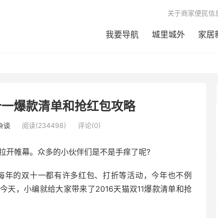
关于商家便民信
我要导航
城里城外
家居
十一爆款清单和抢红包攻略
杂谈
阅读(234498)
评论(0)
即将拉开帷幕。众多的小伙伴们是不是手痒了呢?
，每年的双十一都有许多红包、打折等活动，今年也不例
天，小编就给大家带来了2016天猫双11爆款清单和抢