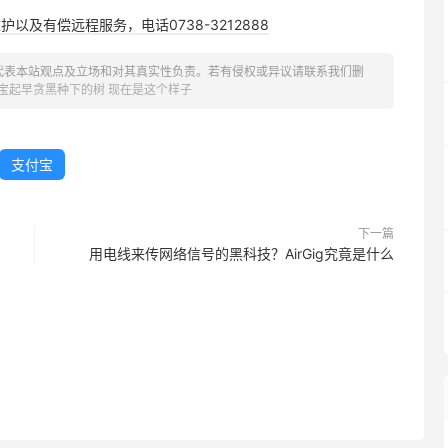
以及有偿远程服务，电话0738-3212888
代表本站观点及立场和对其真实性负责。若有侵权或异议请联系我们删
宝起早贪黑种下的树 现在是这个样子
支付宝
下一篇
用电线来传网络信号的黑科技？AirGig究竟是什么