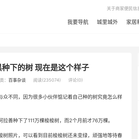
关于商家便民信
我要导航
城里城外
家居
种下的树 现在是这个样子
类：
百事杂谈
阅读(235074)
评论(0)
与众不同，因为很多小伙伴惦记着自己种的树究竟怎么样
拉善种下了111万棵梭梭树，而2个月前才76万棵。
梭树照片，可以看到目前梭梭树还未变绿，顽强地等待春