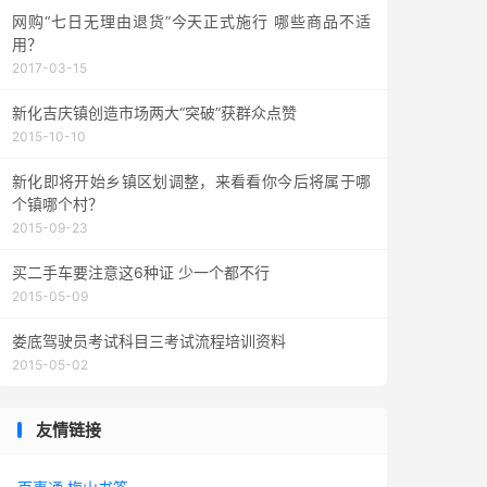
网购“七日无理由退货”今天正式施行 哪些商品不适
用？
2017-03-15
新化吉庆镇创造市场两大“突破”获群众点赞
2015-10-10
新化即将开始乡镇区划调整，来看看你今后将属于哪
个镇哪个村？
2015-09-23
买二手车要注意这6种证 少一个都不行
2015-05-09
娄底驾驶员考试科目三考试流程培训资料
2015-05-02
友情链接