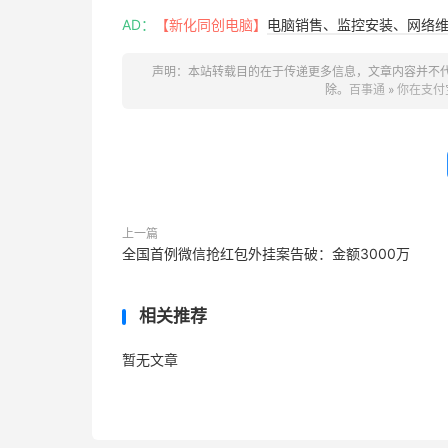
AD：
【新化同创电脑】
电脑销售、监控安装、网络维护
声明：本站转载目的在于传递更多信息，文章内容并不
除。
百事通
»
你在支付
上一篇
全国首例微信抢红包外挂案告破：金额3000万
相关推荐
暂无文章