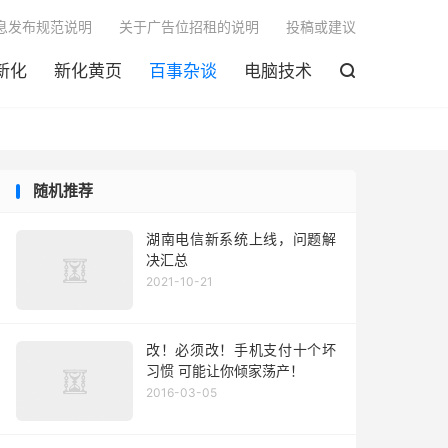

息发布规范说明
关于广告位招租的说明
投稿或建议
新化
新化黄页
百事杂谈
电脑技术

随机推荐
湖南电信新系统上线，问题解
决汇总
2021-10-21
改！必须改！手机支付十个坏
习惯 可能让你倾家荡产！
2016-03-05