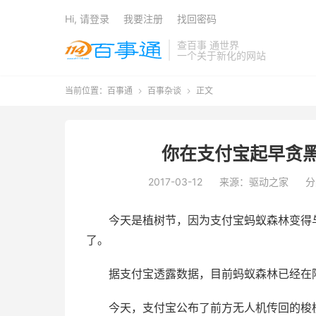
Hi, 请登录
我要注册
找回密码
查百事 通世界
一个关于新化的网站
当前位置：
百事通
百事杂谈
正文


你在支付宝起早贪黑
2017-03-12
来源：驱动之家
分
今天是植树节，因为支付宝蚂蚁森林变得
了。
据支付宝透露数据，目前蚂蚁森林已经在阿
今天，支付宝公布了前方无人机传回的梭