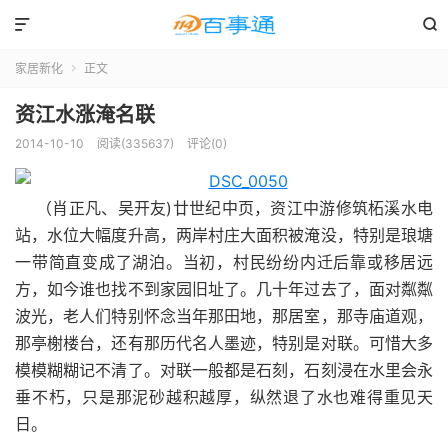


家居新化
正文

资江水涨淹名联
2014-10-10
阅读(335637)
评论(0)
（肖正凡、吴开友)廿世纪中页，资江中游修筑柘溪水电
站，水位大幅度升高，两岸村庄大面积被淹没，特别是琅塘
一带简直变成了湖泊。当初，村民纷纷内迁后靠或移居远
方，如今谁也找不到家园旧址了。几十年过去了，面对粼粼
波光，老人们特别怀念当年那田地，那居室，那寺庙道观，
那亭榭楼台，还有那历代名人墨迹，特别是对联。可惜大多
模模糊糊记不清了。对联一般都是石刻，石刻浸在水里会永
垂不朽，只是那泥砂越积越厚，纵然退了水也难得重见天
日。