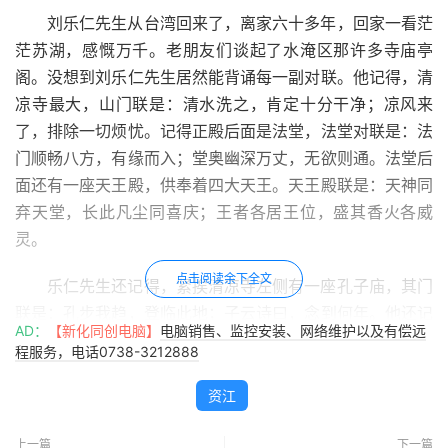
刘乐仁先生从台湾回来了，离家六十多年，回家一看茫
茫苏湖，感慨万千。老朋友们谈起了水淹区那许多寺庙亭
阁。没想到刘乐仁先生居然能背诵每一副对联。他记得，清
凉寺最大，山门联是：清水洗之，肯定十分干净；凉风来
了，排除一切烦忧。记得正殿后面是法堂，法堂对联是：法
门顺畅八方，有缘而入；堂奥幽深万丈，无欲则通。法堂后
面还有一座天王殿，供奉着四大天王。天王殿联是：天神同
弃天堂，长此凡尘同喜庆；王者各居王位，盛其香火各威
灵。
点击阅读余下全文
乐仁先生还记得，紧挨清凉寺左侧有一座孔子庙，其门
联是：孔步我趋，登临此地；子云诗曰，念到何年。他还记
AD：
【新化同创电脑】
电脑销售、监控安装、网络维护以及有偿远
得下联那个何字损伤了偏旁。
程服务，电话0738-3212888
刘乐仁努力回忆着，终于又记起了河神庙所在位置。河
资江
神庙也有一副对联：河伯未来成海若，神仙过去是凡人。河
神庙附近便是风神庙，庙门联是：风劲云高山水活，神威鬼
上一篇
下一篇