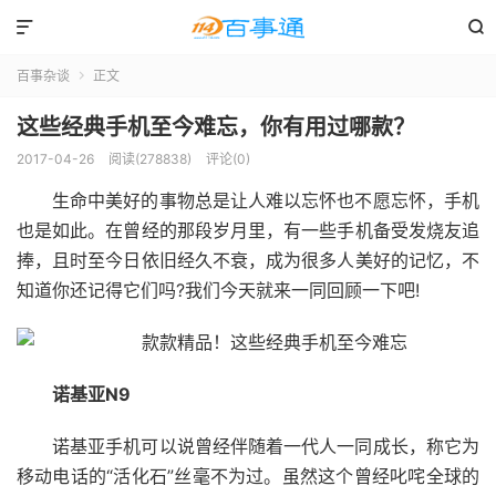


百事杂谈
正文

这些经典手机至今难忘，你有用过哪款？
2017-04-26
阅读(278838)
评论(0)
生命中美好的事物总是让人难以忘怀也不愿忘怀，手机
也是如此。在曾经的那段岁月里，有一些手机备受发烧友追
捧，且时至今日依旧经久不衰，成为很多人美好的记忆，不
知道你还记得它们吗?我们今天就来一同回顾一下吧!
诺基亚N9
诺基亚手机可以说曾经伴随着一代人一同成长，称它为
移动电话的“活化石”丝毫不为过。虽然这个曾经叱咤全球的