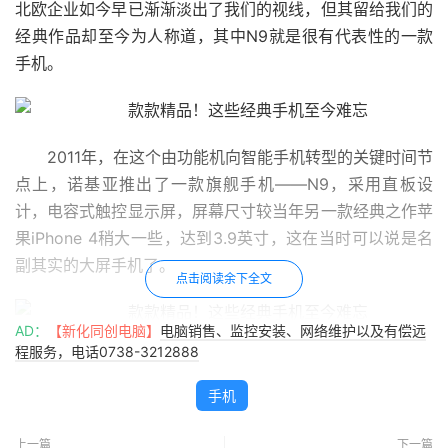
北欧企业如今早已渐渐淡出了我们的视线，但其留给我们的
经典作品却至今为人称道，其中N9就是很有代表性的一款
手机。
2011年，在这个由功能机向智能手机转型的关键时间节
点上，诺基亚推出了一款旗舰手机——N9，采用直板设
计，电容式触控显示屏，屏幕尺寸较当年另一款经典之作苹
果iPhone 4稍大一些，达到3.9英寸，这在当时可以说是名
副其实的大屏手机了。
点击阅读余下全文
AD：
【新化同创电脑】
电脑销售、监控安装、网络维护以及有偿远
程服务，电话0738-3212888
我们都知道，从去年开始手机厂商们纷纷开始投向
AMOLED屏幕的怀抱，但这其实已经是概念超前的诺基亚
手机
早在六年前便玩儿剩下的了。诺基亚N9就采用了AMOLED
材质显示屏，配有多点触控，显示分辨率达到854*480，
上一篇
下一篇