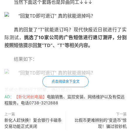
当然下面这个套路也是异曲同工↓↓↓
真的回复了“T”就能退订吗？现代快报近日就进行了实
际测试，
挑选了10家公司的广告短信进行退订测评，分别
按照短信提示回复“TD”、“T”等相关内容。
结果如下：
点击阅读余下全文
系统立即进行了回复，退订成功！
AD：
【新化同创电脑】
电脑销售、监控安装、网络维护以及有偿远
程服务，电话0738-3212888
上一篇
下一篇
新化人赶快换！复合银行卡磁条
比假币更难辨别的“变造币”惊
没有退订成功的回复，但是好像之后还真没有再推送了
交易功能正式关闭
现！骗过验钞机