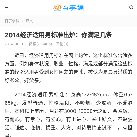


百事杂谈
正文

2014经济适用男标准出炉：你满足几条
2014-10-11
阅读(216405)
评论(0)
近日，经济适用男标准在网上热传，这个标准包含诸多
方面，例如身体状况、职业、性格。满足或部分满足这些标
准的经济适用男受到女性网友的青睐，被认为是最具潜质的
好老公、好父亲。
2014经济适用男标准：身高172-182cm、体重65-
85kg、发型普通，性格温和、不吸烟，少喝酒，不爱泡
吧、本科以上学历、月薪在3000-10000元之间、会煮饭、
有耐心，有孝心，有爱心，有上进心、举止斯文，不说脏
话、谦虚、谨慎、稳重、大方、对待爱情忠诚不二，有担
当。