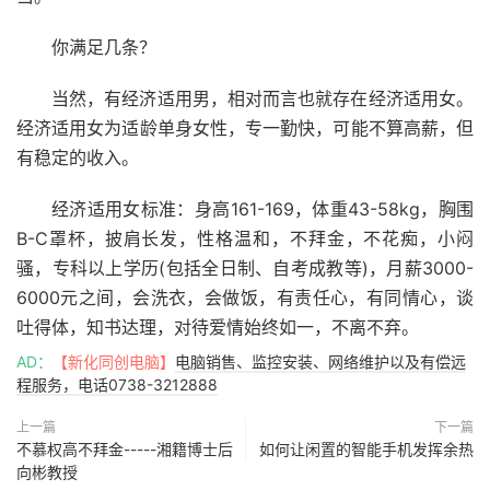
你满足几条？
当然，有经济适用男，相对而言也就存在经济适用女。
经济适用女为适龄单身女性，专一勤快，可能不算高薪，但
有稳定的收入。
经济适用女标准：身高161-169，体重43-58kg，胸围
B-C罩杯，披肩长发，性格温和，不拜金，不花痴，小闷
骚，专科以上学历(包括全日制、自考成教等)，月薪3000-
6000元之间，会洗衣，会做饭，有责任心，有同情心，谈
吐得体，知书达理，对待爱情始终如一，不离不弃。
AD：
【新化同创电脑】
电脑销售、监控安装、网络维护以及有偿远
程服务，电话0738-3212888
上一篇
下一篇
不慕权高不拜金-----湘籍博士后
如何让闲置的智能手机发挥余热
向彬教授