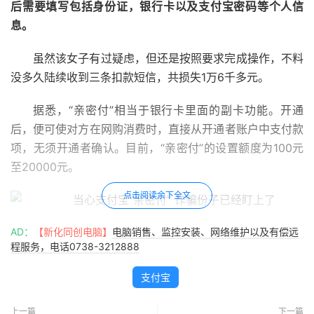
后需要填写包括身份证，银行卡以及支付宝密码等个人信
息。
虽然该女子有过疑虑，但还是按照要求完成操作，不料
没多久陆续收到三条扣款短信，共损失1万6千多元。
据悉，“亲密付”相当于银行卡里面的副卡功能。开通
后，便可使对方在网购消费时，直接从开通者账户中支付款
项，无须开通者确认。目前，“亲密付”的设置额度为100元
至20000元。
点击阅读余下全文
AD：
支付宝也强调：
【新化同创电脑】
电脑销售、监控安装、网络维护以及有偿远
亲密付请一定确、认、只、给、亲、
程服务，电话0738-3212888
友、开、通，开通了对方消费就能直接扣自己的账户，虽然
页面有标红提醒，但骗子在跟前情急之下很容易被忽略
，请
支付宝
大家多注意，不要着了骗子的道。
上一篇
下一篇