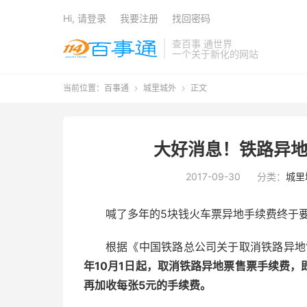
Hi, 请登录
我要注册
找回密码
查百事 通世界
一个关于新化的网站
当前位置：
百事通
城里城外
正文


大好消息！铁路异地
2017-09-30
分类：
城里
喊了多年的5块钱火车票异地手续费终于
根据《中国铁路总公司关于取消铁路异地
年10月1日起，取消铁路异地票售票手续费
再加收每张5元的手续费。