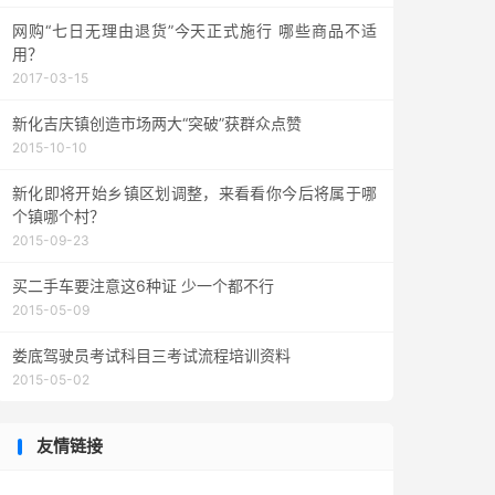
网购“七日无理由退货”今天正式施行 哪些商品不适
用？
2017-03-15
新化吉庆镇创造市场两大“突破”获群众点赞
2015-10-10
新化即将开始乡镇区划调整，来看看你今后将属于哪
个镇哪个村？
2015-09-23
买二手车要注意这6种证 少一个都不行
2015-05-09
娄底驾驶员考试科目三考试流程培训资料
2015-05-02
友情链接