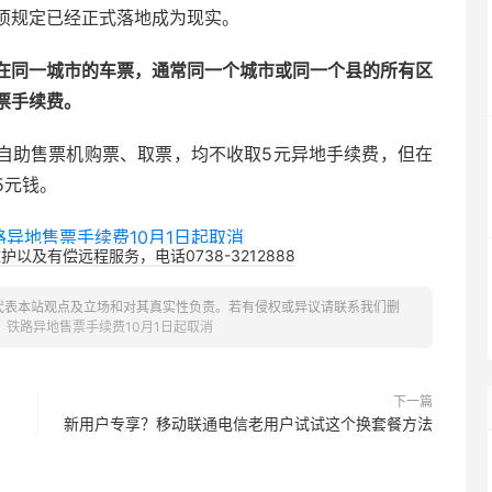
项规定已经正式落地成为现实。
在同一城市的车票，通常同一个城市或同一个县的所有区
票手续费。
、自助售票机购票、取票，均不收取5元异地手续费，但在
5元钱。
以及有偿远程服务，电话0738-3212888
代表本站观点及立场和对其真实性负责。若有侵权或异议请联系我们删
！铁路异地售票手续费10月1日起取消
下一篇
新用户专享？移动联通电信老用户试试这个换套餐方法