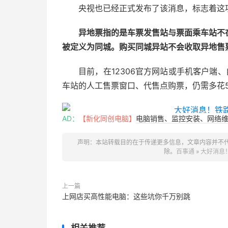
央视也已经正式发布了该消息，标志着这
异地票指的是车票发售站与票面乘车站不
被定义为同城。购买同城异站不会收取异地售
目前，在12306官方网站或手机客户端
车站的人工售票窗口、代售点购票，仍需多花
AD：
【新化同创电脑】
电脑销售、监控安装、网络维护
声明：本站转载目的在于传递更多信息，文章内容并不
除。
百事通
»
大好消息
上一篇
上网店买高性能电脑：这些坑你千万别跳