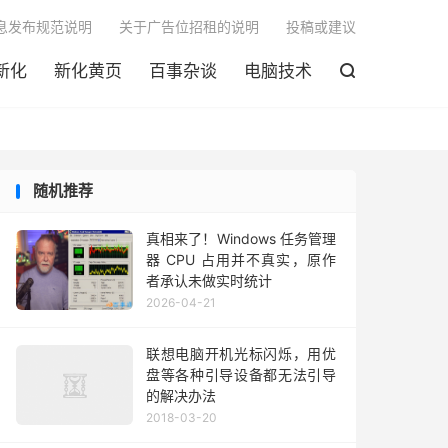

息发布规范说明
关于广告位招租的说明
投稿或建议
新化
新化黄页
百事杂谈
电脑技术

随机推荐
真相来了！Windows 任务管理
器 CPU 占用并不真实，原作
者承认未做实时统计
2026-04-21
联想电脑开机光标闪烁，用优
盘等各种引导设备都无法引导
的解决办法
2018-03-20