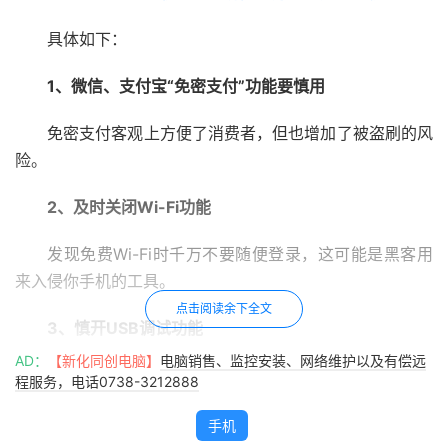
具体如下：
1、微信、支付宝“免密支付”功能要慎用
免密支付客观上方便了消费者，但也增加了被盗刷的风
险。
2、及时关闭Wi-Fi功能
发现免费Wi-Fi时千万不要随便登录，这可能是黑客用
来入侵你手机的工具。
点击阅读余下全文
3、慎开USB调试功能
AD：
【新化同创电脑】
电脑销售、监控安装、网络维护以及有偿远
手机一旦开启USB调试模式，就相当于给电脑上的软件
程服务，电话0738-3212888
开了个后门，手机的锁屏密码、绑定账号等很容易被各种应
手机
用随意调用，一般不建议开启。