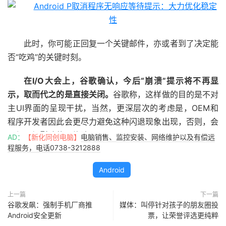
此时，你可能正回复一个关键邮件，亦或者到了决定能
否“吃鸡”的关键时刻。
在I/O大会上，谷歌确认，今后“崩溃”提示将不再显
示，取而代之的是直接关闭。
谷歌称，这样做的目的是不对
主UI界面的呈现干扰，当然，更深层次的考虑是，OEM和
程序开发者因此会更尽力避免这种闪退现象出现，否则，会
显得更加影响使用体验。
AD：
【新化同创电脑】
电脑销售、监控安装、网络维护以及有偿远
程服务，电话0738-3212888
Android
上一篇
下一篇
虽然乍一看不友好，但细想想谷歌的初衷不无道理。
谷歌发飙：强制手机厂商推
媒体：叫停针对孩子的朋友圈投
Android安全更新
票，让荣誉评选更纯粹