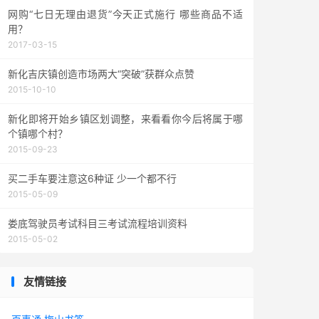
网购“七日无理由退货”今天正式施行 哪些商品不适
用？
2017-03-15
新化吉庆镇创造市场两大“突破”获群众点赞
2015-10-10
新化即将开始乡镇区划调整，来看看你今后将属于哪
个镇哪个村？
2015-09-23
买二手车要注意这6种证 少一个都不行
2015-05-09
娄底驾驶员考试科目三考试流程培训资料
2015-05-02
友情链接