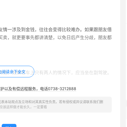
友情一涉及到金钱，往往会变得比较难办。如果跟朋友借
买卖，就更要事先都讲清楚，以免日后产生分歧，朋友都
击阅读余下全文
其他，如果在车上只有两人的情况下，应当坐在副驾驶。
以及有偿远程服务，电话0738-3212888
代表本站观点及立场和对其真实性负责。若有侵权或异议请联系我们删
不开口，永远别多嘴。
应该这样做才能长久，一定要看