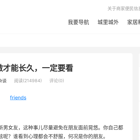
关于商家便民信
我要导航
城里城外
家居
做才能长久，一定要看
杂谈
阅读(214984)
评论(0)
新男女友，这种事儿尽量避免在朋友面前晃悠。你自己都
炫呢？谁看到心理都会不舒服，何况是你的朋友。