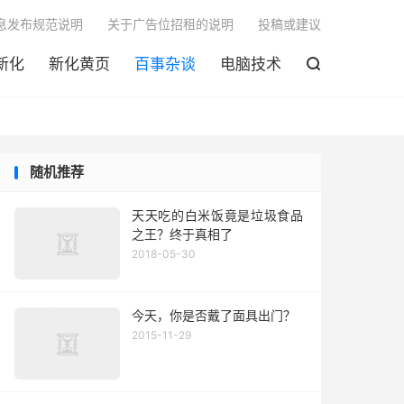

息发布规范说明
关于广告位招租的说明
投稿或建议
新化
新化黄页
百事杂谈
电脑技术

随机推荐
天天吃的白米饭竟是垃圾食品
之王？终于真相了
2018-05-30
今天，你是否戴了面具出门？
2015-11-29