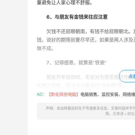
量避免让人家心理不舒服。
6、与朋友有金钱来往应注意
欠钱不还屁眼朝南，有钱不给屁眼朝北。
钱，说好的期限就要尽早还，如果是两人涉及
做不成。
7、记得感恩，就算是“铁瓷”
点
朋友开车找你时，无论对方是否是异性或
如果为同性，应当主动要求付“停车费”等。
AD：
【新化同创电脑】
电脑销售、监控安装、网络维护
8、不要说别人的男女朋友不好
声明：本站转载目的在于传递更多信息，文章内容并不
就算再不好，也轮不到你来说，你的朋友
除。
百事通
»
朋友
9、不要用太刻薄的语言说你的朋友