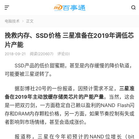


电脑技术
正文

挽救内存、SSD价格 三星准备在2019年调低芯
片产能
2018-09-21
阅读(220607)
评论(0)
SSD产品的低价甜蜜期，甚至是内存缓慢的降价轨道，
可能要被三星逆转了。
据彭博社20号的一份报道，因预计需求不足，
三星准
备在2019年主动放缓存储类芯片的产能产量
。当然，这会
是一把双刃剑，一方面稳定自己赖以盈利的NAND Flash闪
存和DRAM内存颗粒价格，另一方面，如果节奏控制有失或
者影响到市场情绪，甚至会造成涨价。
报道称，三星在今年初预计的NAND位增长（bit