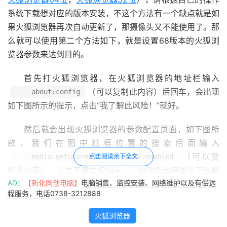
系统下载想对应的版本安装，不这个方法有一个缺点就是如
果火狐浏览器再次自动更新了，那摄像头又不能使用了。那
么就可以使用第二个方法如下，就是设置68版本的火狐浏
览器参数来达到目的。
首先打火狐浏览器，在火狐浏览器的地址栏输入
（可以复制此内容）后回车，会出现
about:config
如下图所示的提示，点击“我了解此风险！”就好。
然后就会出现火狐浏览器的参数配置页面，如下图所
款，我们在图中红框位置的搜索后面输入
（可以复
media.getusermedia.insecure.enabled
点击阅读余下全文
制此内容），这里不需要按回车，它自动会出来图中下面箭
AD：
【新化同创电脑】
电脑销售、监控安装、网络维护以及有偿远
头所指的内容。
程服务，电话0738-3212888
这里就是我们要修改的地方了，怎么修改呢？用鼠标双
火狐浏览器
击这一行就可以把后面的值“false”修改成“true”了。