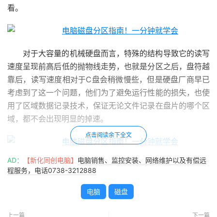
看。
对于大容量的机械硬盘而言，特殊的结构导致它的读写
速度呈现前高后低的抛物线走势，也就是分区之后，盘符越
靠后，读写速度相对于C盘会稍微慢些，但是硬盘厂商早已
考虑到了这一个问题，他们为了避免运行性能的损失，也使
用了区域数据记录技术，保证无论文件记录在盘片的哪个区
域，都不会出现明显的掉速。
点击阅读余下全文
AD：
【新化同创电脑】
电脑销售、监控安装、网络维护以及有偿远
所以分区并不会对硬盘性能造成影响，按照我们以往的
程服务，电话0738-3212888
使用习惯来看，分区只是为了延续早些间的文件管理习惯。
最后一句话总的来说，电脑这个区分不分都行。
电脑
磁盘
就是要分区那该怎么分？
上一篇
下一篇