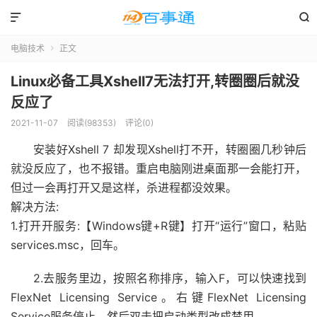


电脑技术
正文

Linux必备工具Xshell7无法打开,转圈圈后就没
反应了
2021-11-07
阅读(98353)
评论(0)
安装好Xshell 7 却发现Xshell打不开，转圈圈几秒钟后
就没反应了，也不报错。重启电脑刚进桌面那一会能打开，
但过一会再打开又是这样，杀进程都没效果。
解决方法:
1.打开开服务:【Windows键+R键】打开“运行”窗口，粘贴
services.msc，回车。
2.去服务里边，按照名称排序，输入F，可以快速找到
FlexNet Licensing Service。右键FlexNet Licensing
Service服务停止，然后双击把启动类型改成禁用。