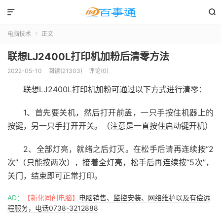


电脑技术
正文

联想LJ2400L打印机加粉后清零方法
2022-05-10
阅读(21303)
评论(0)
联想LJ2400L打印机加粉可通过以下方式进行清零：
1、首先要关机，然后打开前盖，一只手按住机器上的
按键，另一只手打开开关。（注意是一直按住启动键开机）
2、全部灯亮，就绪之后灯灭。在松手后请再连续按“2
次”（只能按两次），接着全灯亮，松手后再连续按“5次”，
关门，结束即可正常打印。
AD：
【新化同创电脑】
电脑销售、监控安装、网络维护以及有偿远
程服务，电话0738-3212888