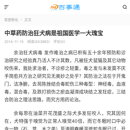


家居新化
正文

中草药防治狂犬病是祖国医学一大瑰宝
2014-11-15
阅读(402883)
评论(0)
余治狂犬病毒 发作难治之病已积有五十余年预防和诊
治研究之经验真乃活人不计其数，凡被狂犬鼠猫及其它动物
咬伤来，我处求治者，不诊疹之轻重，毒之发与未发莫不庆
手简愈共方治之研究见无奥妙之处乎？其防治之法在于开鬼
门，洁净腑，去苑陈挫结合毒蛇伤三种毒型：神经毒，血液
毒，混合毒，及跌打损伤之瘀血凝滞成块结之发狂症，三结
合防治之理法思路，而究方用药论治。
余每思在油菜开花茂盛之际犬多发狂咬人，究其因何
在，犬特强于嗅觉为正常人嗅觉40倍，而它冬眠时口中必
含一物（石、草、木之类）至清明春暖温增蛇冬眠已过，开