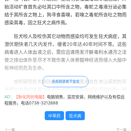
始活动圹食首先必吐其口中所含之物，毒蛇之毒液分泌必集
结于其所含之物上，狗寻食喜嗅，若嗅之毒蛇所含吐之物而
感染其毒，因之狂犬之病作焉。
狂犬咬人及咬伤其它动物而感染均可发生狂犬病症，其
潜伏期快者几天内发作，缓者20年达40年时间不等。这些
病毒进入人体血液之后，需应迅速用发汗解毒利水通泻之法
使之排出体外至尽才不致伤害人体脊髓神经进而侵入大脑中
枢神经而危及生命。
余所研究狂犬病防治药之特效纯属亲自在老山采挖的天
点击阅读余下全文
然野生中草药集数十年治狂犬伤人的医治经验而独创的一种
AD：
【新化同创电脑】
电脑销售、监控安装、网络维护以及有偿远
粉药，合剂胶药简单方便疗效准确无误，一般只要服六天为
程服务，电话0738-3212888
一个疗程之久便可确保无虞，且无任何不良的副作用。
中草药
狂犬病
现举几例如下：
上一篇
下一篇