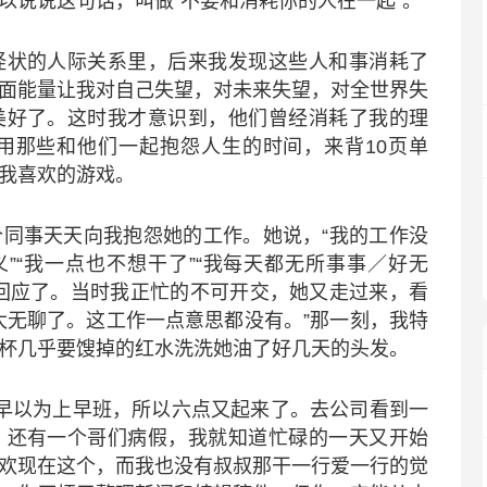
说说这句话，叫做“不要和消耗你的人在一起”。
状的人际关系里，后来我发现这些人和事消耗了
面能量让我对自己失望，对未来失望，对全世界失
美好了。这时我才意识到，他们曾经消耗了我的理
用那些和他们一起抱怨人生的时间，来背10页单
我喜欢的游戏。
事天天向我抱怨她的工作。她说，“我的工作没
”“我一点也不想干了”“我每天都无所事事／好无
回应了。当时我正忙的不可开交，她又走过来，看
太无聊了。这工作一点意思都没有。”那一刻，我特
杯几乎要馊掉的红水洗洗她油了好几天的头发。
以为上早班，所以六点又起来了。去公司看到一
，还有一个哥们病假，我就知道忙碌的一天又开始
欢现在这个，而我也没有叔叔那干一行爱一行的觉