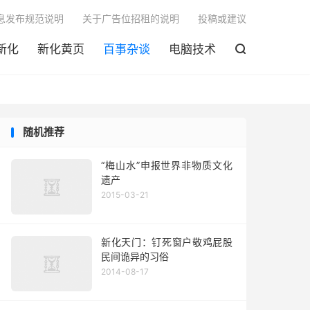

息发布规范说明
关于广告位招租的说明
投稿或建议
新化
新化黄页
百事杂谈
电脑技术

随机推荐
“梅山水”申报世界非物质文化
遗产
2015-03-21
新化天门：钉死窗户敬鸡屁股
民间诡异的习俗
2014-08-17