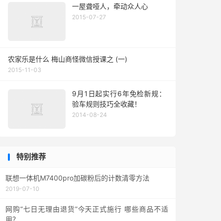
一屋聋哑人，牵动众人心
2015-07-27
农家乐是什么 梅山商怪微信授课之 (一)
2015-11-03
9月1日起实行6年免检新规：
验车规则技巧全收藏！
2014-08-24
特别推荐
联想一体机M7400pro加碳粉后的计数清零方法
2019-07-10
网购“七日无理由退货”今天正式施行 哪些商品不适
用？