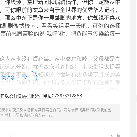
。你厌烦于整理新闻和编辑稿件，但你一定能从中
，可你眼前的文章来自于全世界的优秀华人记者，
，那么中东正是你一展拳脚的地方，你却说不喜欢
就刷刷微博校内，看看笑话混一天吧。可你的选择
面前愁眉苦脸的说“我好闲”，把负能量传染给每一
人从来没有烦心事。从小家庭和睦，父母都是高
识这人开始，就无数次听到抱怨，抱怨生活太捉弄
怨怀才不遇。我知道这个世界有太多坐享其成的美
击阅读余下全文
也得主动伸手吧，你拽得像大爷还指望有钱拿？那
呀。当然，我从不认为这个世界上付出能和收获划
以及有偿远程服务，电话0738-3212888
何而来呢？
代表本站观点及立场和对其真实性负责。若有侵权或异议请联系我们删
我真的去吃亏，而是告诉我，有舍才有得。所以
文推荐】不要和消耗你的人在一起
待回报的朋友，希望其负能量不要波及到我。有些
做不来；有些人，比如我这位朋友，负能量在于什
下一篇