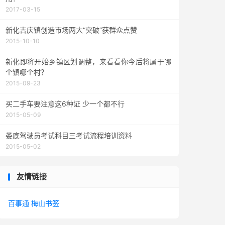
2017-03-15
新化吉庆镇创造市场两大“突破”获群众点赞
2015-10-10
新化即将开始乡镇区划调整，来看看你今后将属于哪
个镇哪个村？
2015-09-23
买二手车要注意这6种证 少一个都不行
2015-05-09
娄底驾驶员考试科目三考试流程培训资料
2015-05-02
友情链接
百事通
梅山书签