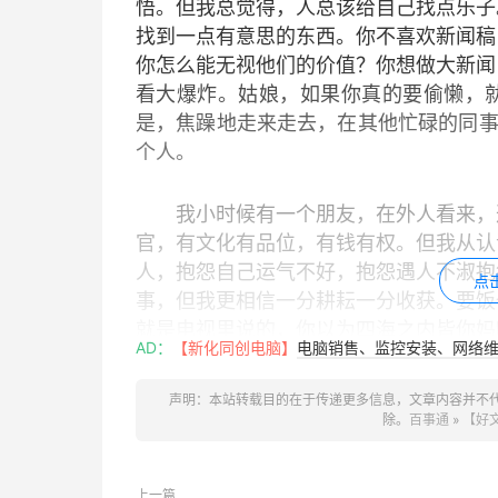
悟。但我总觉得，人总该给自己找点乐子
找到一点有意思的东西。你不喜欢新闻稿
你怎么能无视他们的价值？你想做大新闻
看大爆炸。姑娘，如果你真的要偷懒，
是，焦躁地走来走去，在其他忙碌的同事
个人。
我小时候有一个朋友，在外人看来，这
官，有文化有品位，有钱有权。但我从认
人，抱怨自己运气不好，抱怨遇人不淑抱
点
事，但我更相信一分耕耘一分收获。要饭
就是电视里说的，你以为四海之内皆你妈
AD：
【新化同创电脑】
电脑销售、监控安装、网络维护
等号，但如果连付出都不付出，回报又从
声明：本站转载目的在于传递更多信息，文章内容并不
我妈教育我说，吃亏是福。这话不是要
除。
百事通
»
【好
我远离了这位从来没有付出却一直在期
人，比如我那位同事，负能量在于什么都
上一篇