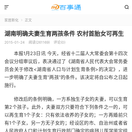


家居新化
正文

湖南明确夫妻生育两孩条件 农村首胎女可再生
2015-01-24
阅读(261169)
评论(0)
本报1月23日讯 今天，经省十二届人大常委会第十四次
会议分组审议后，表决通过了《湖南省人民代表大会常务委
员会关于修改<湖南省人口与计划生育条例>的决定》，进
一步明确了夫妻生育“两孩”的条件。该决定将自公布之日起
施行。
修改后的条例明确，一方系独生子女的夫妻，可以生育
第2个孩子。此外，夫妻双方只要符合下列条件之一的，可
以再生育1个子女：只有依法收养的子女的；一方再婚前只
有1个子女，另一方无子女的；经设区的市、自治州或者省
人民政府人口和计划生育行政部门确定的病残儿医学鉴定组