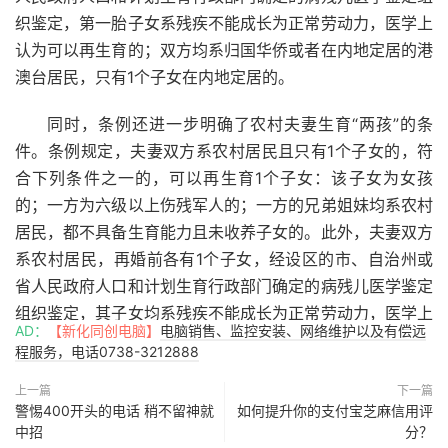
织鉴定，第一胎子女系残疾不能成长为正常劳动力，医学上
认为可以再生育的；双方均系归国华侨或者在内地定居的港
澳台居民，只有1个子女在内地定居的。
同时，条例还进一步明确了农村夫妻生育“两孩”的条
件。条例规定，夫妻双方系农村居民且只有1个子女的，符
合下列条件之一的，可以再生育1个子女：该子女为女孩
的；一方为六级以上伤残军人的；一方的兄弟姐妹均系农村
居民，都不具备生育能力且未收养子女的。此外，夫妻双方
系农村居民，再婚前各有1个子女，经设区的市、自治州或
省人民政府人口和计划生育行政部门确定的病残儿医学鉴定
组织鉴定，其子女均系残疾不能成长为正常劳动力，医学上
AD：
【新化同创电脑】
电脑销售、监控安装、网络维护以及有偿远
认为可以再生育的，可以再生育1个子女。(三湘都市报记者
程服务，电话0738-3212888
李国平)
上一篇
下一篇
警惕400开头的电话 稍不留神就
如何提升你的支付宝芝麻信用评
中招
分？