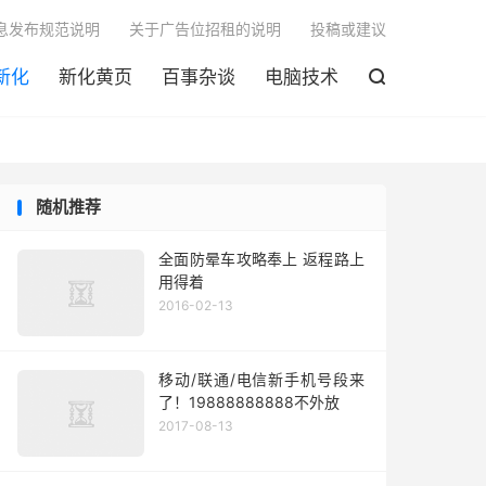

息发布规范说明
关于广告位招租的说明
投稿或建议
新化
新化黄页
百事杂谈
电脑技术

随机推荐
全面防晕车攻略奉上 返程路上
用得着
2016-02-13
移动/联通/电信新手机号段来
了！19888888888不外放
2017-08-13