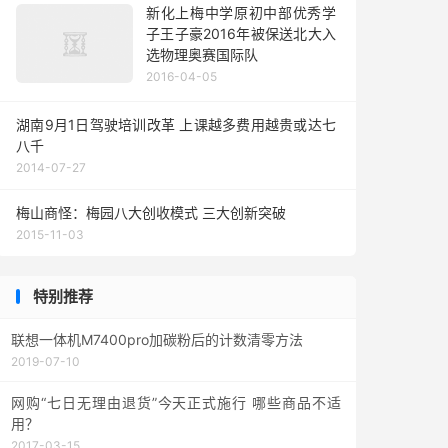
新化上梅中学原初中部优秀学
子王子豪2016年被保送北大入
选物理奥赛国际队
2016-04-05
湖南9月1日驾驶培训改革 上课越多费用越贵或达七
八千
2014-07-27
梅山商怪：梅园八大创收模式 三大创新突破
2015-11-03
特别推荐
联想一体机M7400pro加碳粉后的计数清零方法
2019-07-10
网购“七日无理由退货”今天正式施行 哪些商品不适
用？
2017-03-15