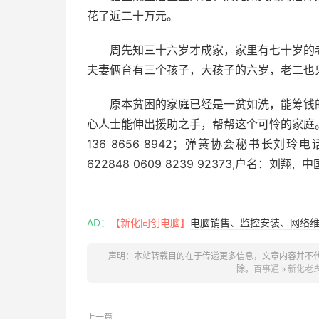
花了近二十万元。
周先知三十六岁才成家，家里有七十岁的
夫妻俩育有三个孩子，大孩子的六岁，老二也
原本贫困的家庭已经是一贫如洗，能筹钱
心人士能伸出援助之手，帮帮这个可怜的家庭
136 8656 8942；弹簧协会秘书长刘玲
622848 0609 8239 92373,户名：刘翔,
AD：
【新化同创电脑】
电脑销售、监控安装、网络维护
声明：本站转载目的在于传递更多信息，文章内容并不
除。
百事通
»
新化老
上一篇