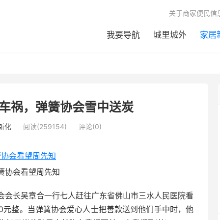
关于商家便民信
我要导航
城里城外
家居
车祸，弹簧协会雪中送炭
新化
阅读(259154)
评论(0)
簧协会看望周先知
簧协会会长吴章合一行七人赶往广东省佛山市三水人民医院看
220元整。当弹簧协会爱心人士把善款送到他们手中时，他