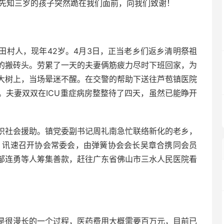
周先知三岁的孩子突然跪在我们面前，向我们致谢！
田村人，现年42岁。4月3日，正当老乡们返乡清明祭祖
的搬砖头。劳累了一天的夫妻俩筋疲力尽时下班回家，为
大树上，当场晕迷不醒。在交警的帮助下送往芦苞镇医院
。夫妻双双在ICU重症病房整整待了四天，虽然已能睁开
织社会援助。镇党委副书记周礼南急忙联络新化的老乡，
，讯速召开协会常委会，由弹簧协会会长吴章合携同会员
邹连勇等人筹集善款，赶往广东省佛山市三水人民医院看
是很漫长的一个过程，医药费用大概需要百万元，目前已