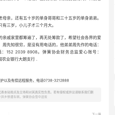
老母亲，还有五十岁的单身哥哥和三十五岁的单身弟弟。
只有三岁，小儿子才三个月大。
的亲戚家里都筹遍了，再无处筹款了，希望社会各界的爱
。周先知很穷，是没有用电话的，他弟弟周先作的电话：
电话：152 2039 8908。弹簧协会财务总监爱心账号：
 中国农业银行大朗支行 .
以及有偿远程服务，电话0738-3212888
代表本站观点及立场和对其真实性负责。若有侵权或异议请联系我们删
乡异乡惨遭车祸，弹簧协会雪中送炭
下一篇