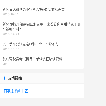
新化吉庆镇创造市场两大“突破”获群众点赞
2015-10-10
新化即将开始乡镇区划调整，来看看你今后将属于哪
个镇哪个村？
2015-09-23
买二手车要注意这6种证 少一个都不行
2015-05-09
娄底驾驶员考试科目三考试流程培训资料
2015-05-02
友情链接
百事通
梅山书签