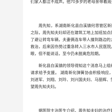
们家人都泣不成声。他70多岁的老母亲带着
周先知，系湖南新化县白溪镇何思管区新
之际，周先知夫妇却还在建筑工地上加班加点
了避让转弯车辆，夫妻俩连车带人撞到路边的
救治，后来因伤势过重急转入三水市人民医院
眼，但不能说话，至今仍未脱离危险期。
新化县白溪镇的领导得知这个消息马上组
请求给予支援。 湖南新化弹簧协会积极响应
刘进军、刘翔、刘玲、刘兴国夫妇、马丽辉、
望周先知夫妇。
据医院主治医生介绍，周先知夫妇的治疗