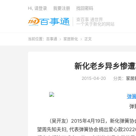
Hi, 请登录
我要注册
找回密码
查百事 通世界
一个关于新化的网站
当前位置：
百事通
家居新化
正文


新化老乡异乡惨遭
2015-04-20
分类：
家居
弹
（吴开友）2015年4月19日，新化弹
望周先知夫妇, 代表弹簧协会捐出爱心款20