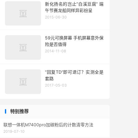
新化扬名的岂止“白溪豆腐” 端
午节赛龙船同样异彩纷呈
2015-06-30
59元可换屏幕 手机屏幕意外保
险是否值得
2014-11-08
“回复TD”即可退订？实测全是
套路
2017-05-03
特别推荐
联想一体机M7400pro加碳粉后的计数清零方法
2019-07-10