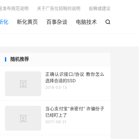

息发布规范说明
关于广告位招租的说明
投稿或建议
新化
新化黄页
百事杂谈
电脑技术

随机推荐
正确认识接口/协议 教你怎么
选择合适的SSD
2018-03-13
当心支付宝“亲密付” 诈骗份子
已经盯上了
2017-08-21