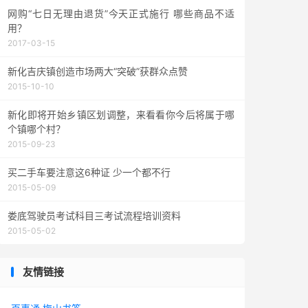
网购“七日无理由退货”今天正式施行 哪些商品不适
用？
2017-03-15
新化吉庆镇创造市场两大“突破”获群众点赞
2015-10-10
新化即将开始乡镇区划调整，来看看你今后将属于哪
个镇哪个村？
2015-09-23
买二手车要注意这6种证 少一个都不行
2015-05-09
娄底驾驶员考试科目三考试流程培训资料
2015-05-02
友情链接