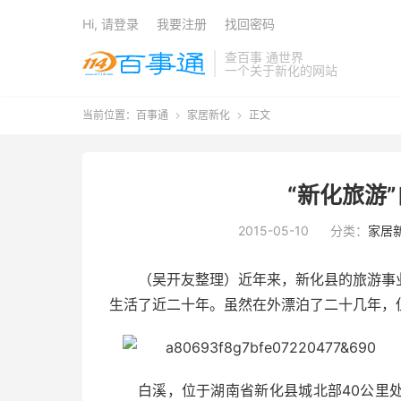
Hi, 请登录
我要注册
找回密码
查百事 通世界
一个关于新化的网站
当前位置：
百事通
家居新化
正文


“新化旅游
2015-05-10
分类：
家居
（吴开友整理）近年来，新化县的旅游事
生活了近二十年。虽然在外漂泊了二十几年，
白溪，位于湖南省新化县城北部40公里