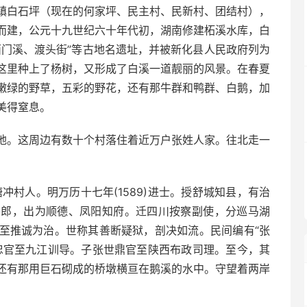
镇白石坪（现在的何家坪、民主村、民新村、团结村），
而建，公元十九世纪六十年代初，湖南修建柘溪水库，白
西门溪、渡头街”等古地名遗址，并被新化县人民政府列为
这里种上了杨树，又形成了白溪一道靓丽的风景。在春夏
嫩绿的野草，五彩的野花，还有那牛群和鸭群、白鹅，加
美得窒息。
地。这周边有数十个村落住着近万户张姓人家。往北走一
冲村人。明万历十七年(1589)进士。授舒城知县，有治
外郎，出为顺德、凤阳知府。迁四川按察副使，分巡马湖
至推诚为治。世称其善断疑狱，剖决如流。民间编有“张
忠官至九江训导。子张世鼎官至陕西布政司理。至今，其
还有那用巨石砌成的桥墩横亘在鹅溪的水中。守望着两岸