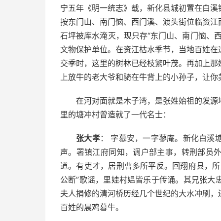
宁五年《明一统志》载，新化县城初置在白溪
按东门山、南门恼、西门溪、渡头街位临资江
石坪被库水淹灭，现只存“东门山、南门恼、
文物保护单位。在资江枯水季节，当地百姓在
交季时，这里的树林已经枝繁叶茂。再加上那
上放牛的老大爷和骑在牛背上的小孙子，让你
在河对面就是木子湾，是张姓始祖的发源
里的塘冲村曾造就了一代名士：
张大孝
： 字慕安，一字蓼庵。新化白溪塘
声。署镇江府同知，调户部主事，转刑部员
道。有吏才，居刑曹多所平反。回翔府县，所
公断”歌谣，里娃村媪皆乐于传诵。其兄张大
夫人捐修的清河桥历经几个世纪的大水冲刷，
百姓的晨鸡暮牛。