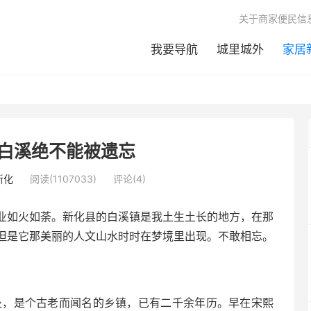
关于商家便民信
我要导航
城里城外
家居
”白溪绝不能被遗忘
新化
阅读(1107033)
评论(4)
业如火如荼。新化县的白溪镇是我土生土长的地方，在那
但是它那美丽的人文山水时时在梦境里出现。不敢相忘。
处，是个古老而闻名的乡镇，已有二千余年历。早在宋熙