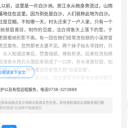
久以前，这里是一片白沙洲。资江水从她身旁流过，山岗
落地住在这里。因为到处是白沙，人们就称此地为白沙。
过是豆糊。不知哪一天，村头迁来了一户人家，只有一个
到她慈眉善目，制作的豆腐，洁白得象天上落下的雪。于
更跟着她形影不离。有一回在她们经常洗包袱的小溪旁冒
洗豆腐布，忽然那老太婆不见。两个妹子抬头寻找时，只
。众人知道这事后，焚香烧纸，祷告祈求。后来在洗包袱
股清泉水用石头围起来就成了一口井，井水清澈甘甜。如
吸入工厂，制作着这历史悠久的“白溪豆腐”。
击阅读余下全文
一行歇宿在村上一家小店。店主便是当年跟老太婆学做豆
只拿出了豆腐招待。席间，乾隆几次细尝品味，越呷越觉
以及有偿远程服务，电话0738-3212888
东西，但这样的豆腐还是第一次呷到，随口便要“再来几
歇了九宿。临走，他吩咐左右备上匾额，亲笔题写：“走遍
代表本站观点及立场和对其真实性负责。若有侵权或异议请联系我们删
“新化旅游”白溪绝不能被遗忘
中。一日，一翰林来此游学，一见匾额，不禁口呆目惊，
，这是当今天子的手笔。”众人不解，为何将“白沙”写成