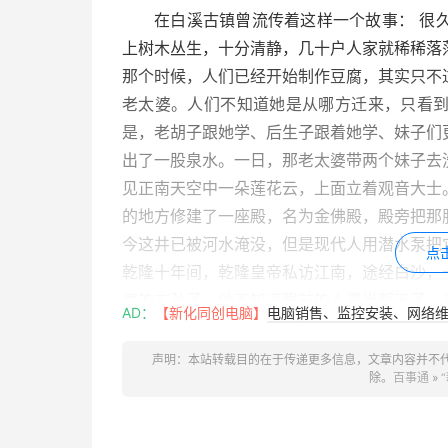
在白溪古镇曾流传着这样一个故事： 很
上树木丛生，十分清静，几十户人家就稀稀落
那个时候，人们已经开始制作豆腐，其实只不
老太婆。人们不知道她是从哪方迁来，只看
是，老胡子跟她学、后生子跟着她学、妹子们
出了一股泉水。一日，那老太婆带两个妹子去
见正南天空中一朵莲花云，上面立着观音大士
的地方修建了一座殿，名为金佛殿，殿旁把那
今这井已被河水淹没，但是现代人用潜水泵把它
点
乾隆十年间，乾隆皇帝私访江南，途经白沙，
腐的玄孙子，他不知道眼前的人是当朝天子，
AD：
【新化同创电脑】
电脑销售、监控安装、网络维护
鲜嫩，深感自已身为天子，虽呷过无数美味的
盘”。店主又送上三盘，乾隆好不欢喜，在此
声明：本站转载目的在于传递更多信息，文章内容并不
除。
百事通
»
天下府，白溪好豆腐”，方才离去。
店主觉得匾额堂皇，字也好看，便命人悬挂厅
忙问店主。店主一一讲明，翰林说：“你可晓得