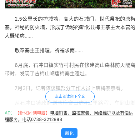
2.5公里长的护城墙，高大的石城门，世代祭祀的唐梅
寨，神秘的防火墙，形成了诡秘的新化县梅王寨主大本营的
大概轮廓……
敬奉寨主王排理，祈福求雨……
6月底，石冲口镇实竹村村民在修建高山森林防火隔离
带时，发现了古梅山峒唐梅寨主遗址。
7月3日，记者随该镇部分工作人员上唐梅寨察看。
点击阅读余下全文
从石冲口镇政府到唐梅寨山约4公里路程，车到山脚
后，须步行才可上山，从山下往上看，与其他的地方无甚区
AD：
【新化同创电脑】
电脑销售、监控安装、网络维护以及有偿远
程服务，电话0738-3212888
别。在接近山顶的平地上，有一座低小的唐梅寨，为砖瓦
房，门楣上书“唐梅寨”，门槛左边对联为“唐梅寨气象风光优
新化
*”。