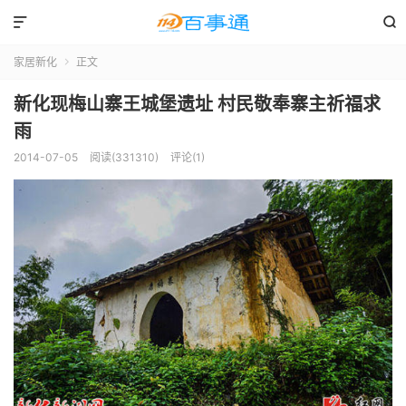


家居新化
正文

新化现梅山寨王城堡遗址 村民敬奉寨主祈福求
雨
2014-07-05
阅读(331310)
评论(1)