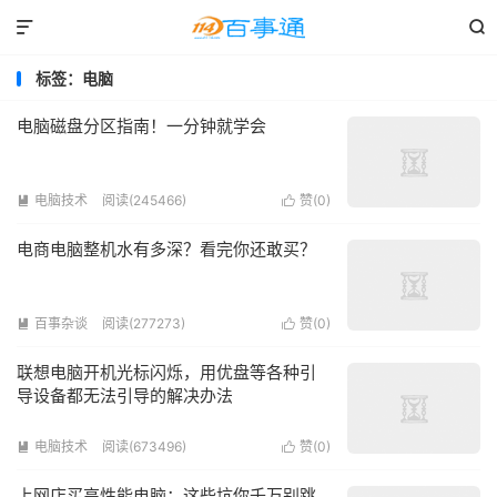


标签：电脑
电脑磁盘分区指南！一分钟就学会
电脑技术
阅读(245466)
赞(
0
)


电商电脑整机水有多深？看完你还敢买？
百事杂谈
阅读(277273)
赞(
0
)


联想电脑开机光标闪烁，用优盘等各种引
导设备都无法引导的解决办法
电脑技术
阅读(673496)
赞(
0
)


上网店买高性能电脑：这些坑你千万别跳