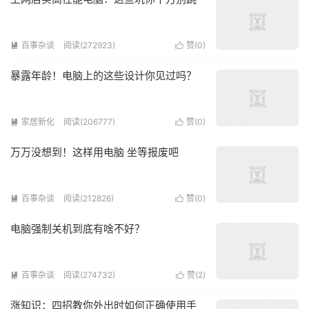
百事杂谈
阅读(272923)
赞(
0
)


暴露年龄！电脑上的这些设计你见过吗？
家居新化
阅读(206777)
赞(
0
)


万万没想到！这样用电脑 坐等报废吧
百事杂谈
阅读(212826)
赞(
0
)


电脑强制关机到底有啥不好？
百事杂谈
阅读(274732)
赞(
2
)


涨知识：四招教你外出时如何正确使用手