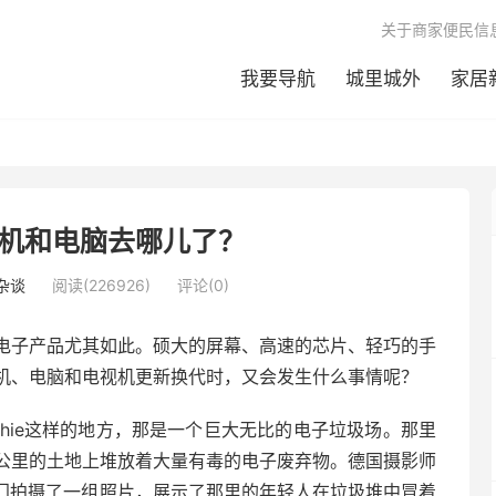
关于商家便民信
我要导航
城里城外
家居
机和电脑去哪儿了？
杂谈
阅读(226926)
评论(0)
电子产品尤其如此。硕大的屏幕、高速的芯片、轻巧的手
机、电脑和电视机更新换代时，又会发生什么事情呢？
oshie这样的地方，那是一个巨大无比的电子垃圾场。那里
公里的土地上堆放着大量有毒的电子废弃物。德国摄影师
y)曾经专门拍摄了一组照片，展示了那里的年轻人在垃圾堆中冒着