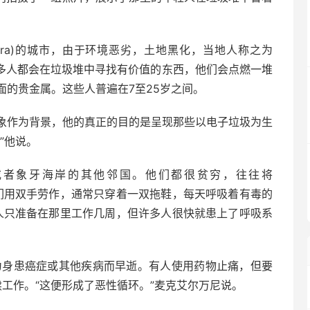
(Accra)的城市，由于环境恶劣，土地黑化，当地人称之为
”。很多人都会在垃圾堆中寻找有价值的东西，他们会点燃一堆
面的贵金属。这些人普遍在7至25岁之间。
象作为背景，他的真正的目的是呈现那些以电子垃圾为生
”他说。
或者象牙海岸的其他邻国。他们都很贫穷，往往将
方。他们用双手劳作，通常只穿着一双拖鞋，每天呼吸着有毒的
数人只准备在那里工作几周，但许多人很快就患上了呼吸系
。
为身患癌症或其他疾病而早逝。有人使用药物止痛，但要
e继续工作。“这便形成了恶性循环。”麦克艾尔万尼说。