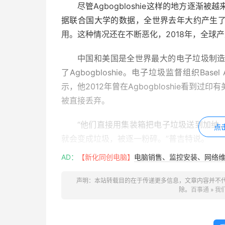
尽管Agbogbloshie这样的地方逐
据联合国大学的数据，全世界去年大约产生了4
用。这种情况还在不断恶化，2018年，全球产
中国和美国是全世界最大的电子垃圾制造
了Agbogbloshie。电子垃圾监督组织Basel A
示，他2012年曾在Agbogbloshie看到
被直接丢弃。
“他们直接用集装箱把电子垃圾送到加纳
点
就会变成垃圾，被逐一粉碎。”普吉特说。
AD：
【新化同创电脑】
电脑销售、监控安装、网络维护
麦克艾尔万尼认为，情况并没有发生太大
安全的方式来回收铜，但却缺乏足够的资源来
声明：本站转载目的在于传递更多信息，文章内容并不
区。
除。
百事通
»
我
尽管麦克艾尔万尼的作品获得了全世界的