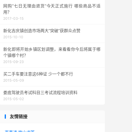
网购“七日无理由退货”今天正式施行 哪些商品不适
用？
2017-03-15
新化吉庆镇创造市场两大“突破”获群众点赞
2015-10-10
新化即将开始乡镇区划调整，来看看你今后将属于哪
个镇哪个村？
2015-09-23
买二手车要注意这6种证 少一个都不行
2015-05-09
娄底驾驶员考试科目三考试流程培训资料
2015-05-02
友情链接