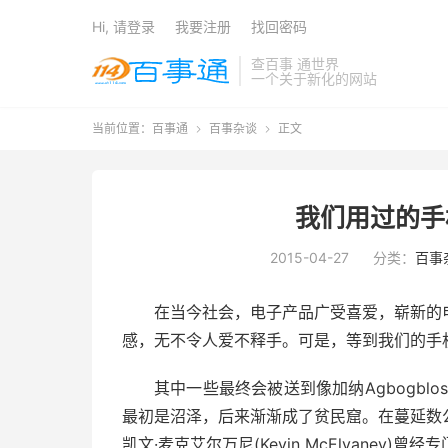
Hi, 请登录
我要注册
找回密码
查百事 通世界
一个关于新化的网站
当前位置：
百事通
百事杂谈
正文


我们用过的手
2015-04-27
分类：
百事
在当今社会，电子产品广受喜爱，崭新的
感，无不令人爱不释手。可是，等到我们的手
其中一些最终会被送到像加纳Agbogbl
最初是沼泽，后来渐渐成了贫民窟。在蔓延数
凯文·麦克艾尔万尼(Kevin McElvane