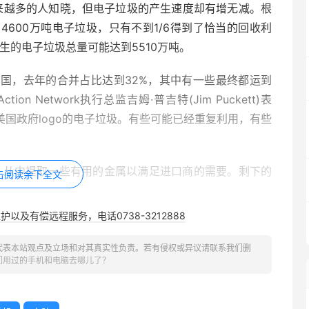
渐被越来越多的人知晓，但电子垃圾的产生速度却有增无减。根
600万吨电子垃圾，只有不到1/6得到了恰当的回收利
生的电子垃圾总量可能达到5510万吨。
国，去年的合并占比达到32%，其中有一些最终都运到
ction Network执行总监吉姆·普吉特(Jim Puckett)表
过印有美国政府logo的电子垃圾。有些可能已经重复利用，有些
，从中提取一些有用的金属以满足进口商的需要。剩下的
击阅读余下全文
以及有偿远程服务，电话0738-3212888
改观。非盈利的回收项目提供了工作机会，还可以通过更
聘用所有人，因此还是会有很多人前往烟雾弥漫的有毒地
代表本站观点及立场和对其真实性负责。若有侵权或异议请联系我们删
们用过的手机和电脑去哪儿了？
关注，但他还是希望继续加大影响力。他举办了一场巡回