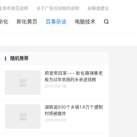

息发布规范说明
关于广告位招租的说明
投稿或建议
新化
新化黄页
百事杂谈
电脑技术

随机推荐
把爱带回家---- 新化藉弹簧老
板为过年贫困的乡亲送钱粮
2015-03-18
湖南逾500个乡镇1.6万个建制
村将被撤并
2015-09-22