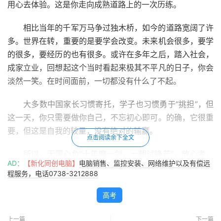
用心去体验。这是你走向成熟道路上的一次历练。
相比当年的千军万马争过独木桥，如今的道路宽阔了许
多。世界在转，重要的是要学会改变。未来机会很多，要学
的很多，要经历的也有很多。或许在多年之后，踏入社会，
成家立业，回想起这个当时看起来极其不平凡的日子，你会
淡然一笑。在时间面前，一切都没有什么了不起。
大多数中国家长习惯寄托，学子也习惯勇于“挑担”，但
这一天，你只需要做你自己，不忘初心即可。的确，它很重
要，但这是自我的较量，没有绝对的输赢。
点击阅读余下全文
所以，无需心负“十年磨一剑，一朝试锋芒”，放心考，
AD：
【新化同创电脑】
电脑销售、监控安装、网络维护以及有偿远
不留遗憾，坦然面对就是。
程服务，电话0738-3212888
最后，真诚祝愿每一位参加高考的同学顺心如意。这里
高考
的每一位，也都为你们祝福。
上一篇
下一篇