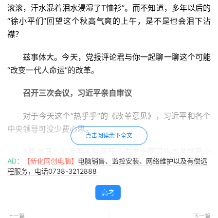
滚滚，汗水混着泪水浸湿了T恤衫”。而不知道，多年以后的
“徐小平们”回望这个秋高气爽的上午，是不是也会泪下沾
襟？
兹事体大。今天，党报评论君与你一起聊一聊这个可能
“改变一代人命运”的改革。
召开三次会议，习近平亲自审议
对于今天这个“热乎乎”的《改革意见》，习近平和各个
中央领导可没少费心思。
点击阅读余下全文
8月18日，习近平主持召开了中央全面深化改革领导小
AD：
【新化同创电脑】
电脑销售、监控安装、网络维护以及有偿远
组自成立以来的第四次会议，这次会议审议了一个方案和两
程服务，电话0738-3212888
个意见，其中一个意见就是《关于深化考试招生制度改革的
实施意见》。
高考
我们可以看看历次深改组会议都审议哪些内容。第三次
上一篇
下一篇