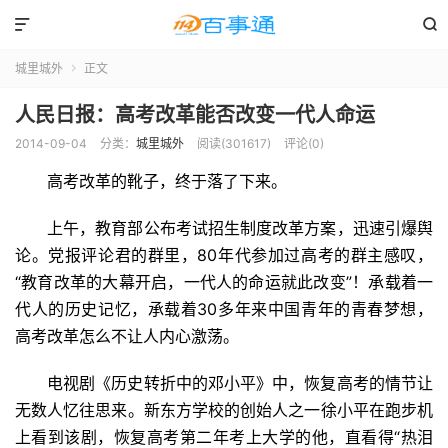


城里城外
正文

人民日报：高考改革能否改变一代人命运
2014-09-04
分类：
城里城外
阅读(301617)
评论(0)
高考改革的靴子，终于落了下来。
上午，教育部公布考试招生制度改革方案，迅速引爆舆
论。党报评论君的群里，80年代参加过高考的群主感叹，
“教育改革的大幕开启，一代人的命运就此改变”！承载着一
代人的历史记忆，承载着30多年来中国青年的青春梦想，
高考改革怎么不让人内心激荡。
电视剧《历史转折中的邓小平》中，恢复高考的情节让
无数人忆往思来。新东方学校的创始人之一徐小平在跑步机
上看到该剧，恢复高考第二年考上大学的他，直看得“热泪