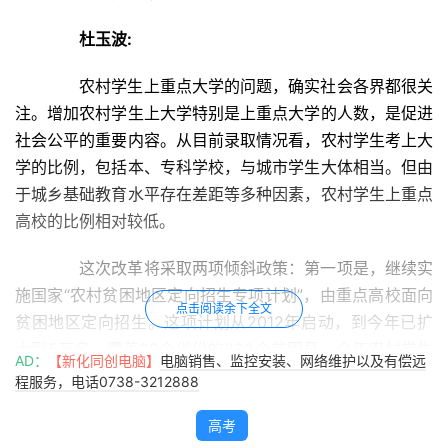
杜玉波:
农村学生上重点大学的问题，确实社会各界都很关
注。增加农村学生上大学特别是上重点大学的人数，是促进
社会公平的重要内容。从目前录取情况看，农村学生考上大
学的比例，包括本、专科学校，与城市学生大体相当。但由
于城乡基础教育水平存在差距等多种因素，农村学生上重点
高校的比例相对较低。
这次改革将采取两项倾斜政策：第一项是，继续实
施国家“农村贫困地区定向招生专项计划”，由重点高校面向
点击阅读余下全文
贫困地区定向招生。这项计划从2012年启动，到今年已扩
大到5万名，覆盖22个省份的832个贫困县，今年农村学生
AD：
【新化同创电脑】
电脑销售、监控安装、网络维护以及有偿远
上重点高校人数比2013年增加了11.4%。第二项是，部属高
程服务，电话0738-3212888
校、省属重点高校都要安排一定比例的名额，专门招收边
高考
远、贫困、民族地区的农村学生。