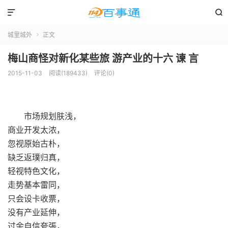


城里城外
正文

梅山商怪对新化某些旅 游产业的十六 谏 言
2015-11-03
阅读(189433)
评论(0)
市场规划肤浅，
商业开发太浓，
忽视原始古朴，
缺乏返璞归真，
轻视特色文化，
走势基本雷同，
只会设卡收票，
没有产业延伸，
过余自信夸張，