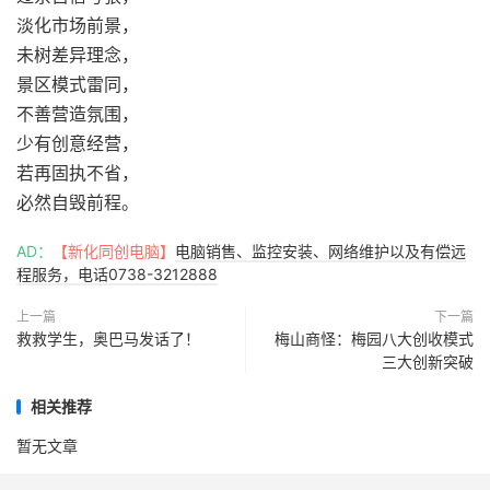
淡化市场前景，
未树差异理念，
景区模式雷同，
不善营造氛围，
少有创意经营，
若再固执不省，
必然自毁前程。
AD：
【新化同创电脑】
电脑销售、监控安装、网络维护以及有偿远
程服务，电话0738-3212888
上一篇
下一篇
救救学生，奥巴马发话了！
梅山商怪：梅园八大创收模式
三大创新突破
相关推荐
暂无文章