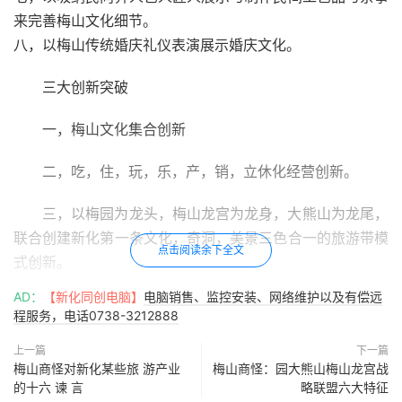
来完善梅山文化细节。
八，以梅山传统婚庆礼仪表演展示婚庆文化。
三大创新突破
一，梅山文化集合创新
二，吃，住，玩，乐，产，销，立休化经营创新。
三，以梅园为龙头，梅山龙宫为龙身，大熊山为龙尾，
联合创建新化第一条文化，奇洞，美景三色合一的旅游带模
点击阅读余下全文
式创新。
AD：
【新化同创电脑】
电脑销售、监控安装、网络维护以及有偿远
给陈总的留言：
程服务，电话0738-3212888
陈总，空闲时就梅园的市场战略产生了臆想，这也是贵
上一篇
下一篇
梅山商怪对新化某些旅 游产业
梅山商怪：园大熊山梅山龙宫战
公司更名为梅山文化村后凭本人十余年对梅山文化的感悟而
的十六 谏 言
略联盟六大特征
产生的。