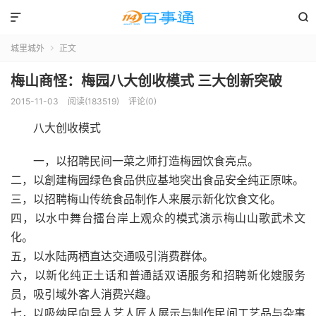


城里城外
正文

梅山商怪：梅园八大创收模式 三大创新突破
2015-11-03
阅读(183519)
评论(0)
八大创收模式
一，以招聘民间一菜之师打造梅园饮食亮点。
二，以創建梅园绿色食品供应基地突出食品安全纯正原味。
三，以招聘梅山传统食品制作人来展示新化饮食文化。
四，以水中舞台擂台岸上观众的模式演示梅山山歌武术文
化。
五，以水陆两栖直达交通吸引消费群体。
六，以新化纯正土话和普通話双语服务和招聘新化嫂服务
员，吸引域外客人消费兴趣。
七，以吸纳民向异人艺人匠人展示与制作民间工艺品与杂事