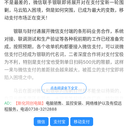
不是最差的，微信联手银联即将展开对在支付宝新一轮围
剿，马云陷入困境，倒是如何突围，已成为最大的变数，移
动支付市场正在变天！
银联与财付通展开微信支付端的条形码业务合作，系统
对接、联调测试和生产验证等各种祝前期的工作已经准备完
成，按照预期，各个收单机构都要接入微信支付，可以说微
信支付已经成为银联的代名词，二者深度合作将对支付宝极
为不利，特别是支付宝也受到单日扫码500元的限额，这样
一来与微信支付的差距就会越来越大，被孤立的支付宝即将
陷入困境之中。
点击阅读余下全文
马云在面对微信和银联的围剿自然是不能坐以待毙的，
在马云的手里还有银泰、大润发等超级合作厂商，特别是背
AD：
【新化同创电脑】
电脑销售、监控安装、网络维护以及有偿远
靠淘宝、天猫两大交易平台，支付宝的交易额以及市场份额
程服务，电话0738-3212888
很难被撼动，特别是阿里在海外市场逐渐发力，这是微信所
不具备的，即便是联合银联和很难在短时间内对支付宝造成
微信
支付宝
移动支付