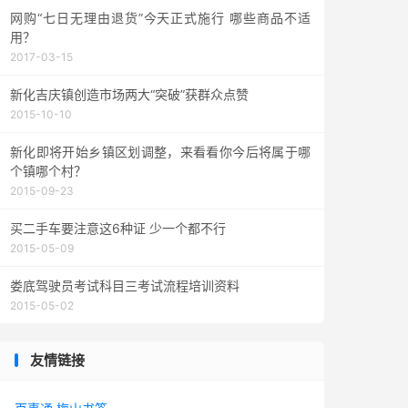
网购“七日无理由退货”今天正式施行 哪些商品不适
用？
2017-03-15
新化吉庆镇创造市场两大“突破”获群众点赞
2015-10-10
新化即将开始乡镇区划调整，来看看你今后将属于哪
个镇哪个村？
2015-09-23
买二手车要注意这6种证 少一个都不行
2015-05-09
娄底驾驶员考试科目三考试流程培训资料
2015-05-02
友情链接