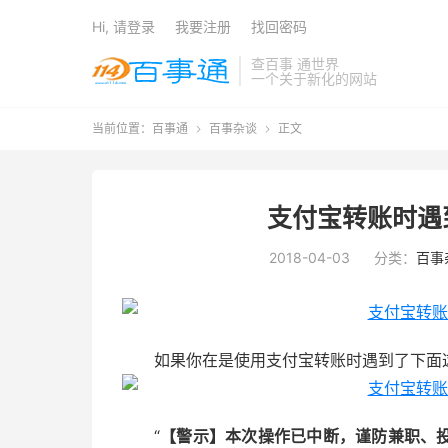
Hi, 请登录
我要注册
找回密码
查百事 通世界
一个关于新化的网站
当前位置：
百事通
百事杂谈
正文


支付宝转账时遇
2018-04-03
分类：
百事
如果你在是使用支付宝转账时遇到了下面
“
【警示】本次操作已中断，谨防兼职、