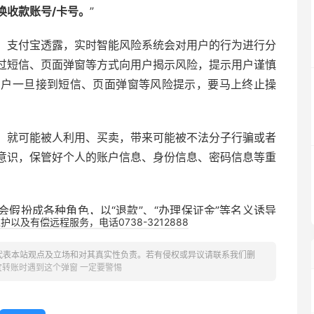
换收款账号/卡号。
”
，支付宝透露，实时智能风险系统会对用户的行为进行分
过短信、页面弹窗等方式向用户揭示风险，提示用户谨慎
用户一旦接到短信、页面弹窗等风险提示，要马上终止操
，就可能被人利用、买卖，带来可能被不法分子行骗或者
意识，保管好个人的账户信息、身份信息、密码信息等重
假扮成各种角色，以“退款”、“办理保证金”等名义诱导
以及有偿远程服务，电话0738-3212888
代表本站观点及立场和对其真实性负责。若有侵权或异议请联系我们删
宝转账时遇到这个弹窗 一定要警惕