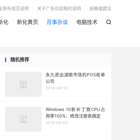

息发布规范说明
关于广告位招租的说明
投稿或建议
新化
新化黄页
百事杂谈
电脑技术

随机推荐
永久退出湖南市场的POS收单
公司
2014-09-16
Windows 10新补丁致CPU占
用率100%：修改注册表搞定
2019-09-03