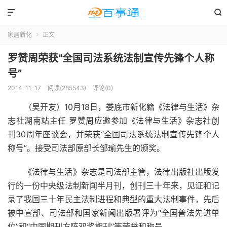


家居新化
正文

罗赞周荣获“全国司法系统法制宣传先锋个人称
号”
2014-11-17
阅读(285543)
评论(0)
（吴开友）10月18日，娄底市新化籍《法律与生活》杂
志社湖南站主任 罗赞周应邀参加《法律与生活》杂志社创
刊30周年座谈会，并荣获“全国司法系统法制宣传先锋个人
称号”。接受司法部原部长邹瑜先生的颁奖。
《法律与生活》杂志是司法部主管，法律出版社出版发
行的一份中央级法制新闻半月刊，创刊三十年来，见证和记
录了我国三十年民主法制进程和典型的重大法制事件，先后
被中宣部、司法部和国家新闻出版署评为“全国普法先进单
位”和“中国期刊方阵双奖期刊”等荣誉和称号。